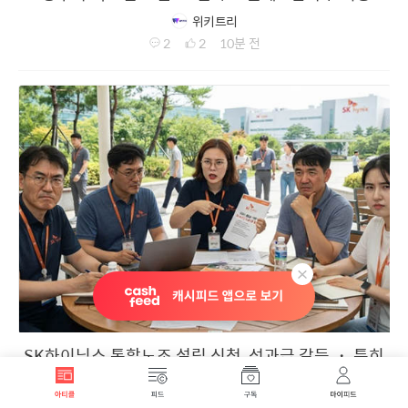
추가 공급하는 내용의 부동산 대책을 발표한다.서울
위키트리
도심의 공공부지와 유휴부지를 주택 용지로 활용하고
2
2
10분 전
역세권·노후 주거지를 고밀 개발하는 한편, 이미
확보된 3기 신도시와 공공택지의 착공을 앞당겨
수도권 주택 공급 속도를 높이는 것이 골자다.이재명
대통령은 최근 두 차례 부동산 정책 점검회의를 직접
주재하며 수도권 공급 확대를 거듭 주문했다.
SK하이닉스 통합노조 설립 신청, 성과급 갈등 ・ 특히
지난해 노사가 장기간 유지하기로 합의한 성과급
체계가 향후 정부 정책이나 법·제도 변화에 따라
위키트리