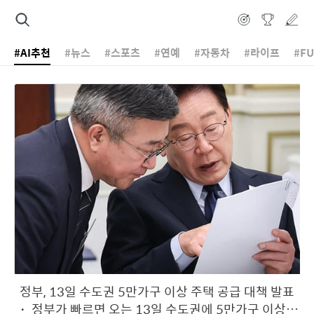
#AI추천
#뉴스
#스포츠
#연예
#자동차
#라이프
#F
정부, 13일 수도권 5만가구 이상 주택 공급 대책 발표
・ 정부가 빠르면 오는 13일 수도권에 5만가구 이상을