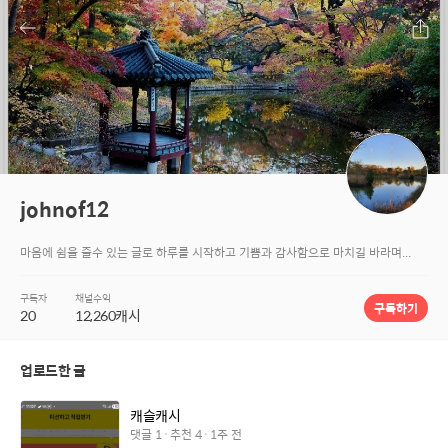
johnof12
마음에 쉼을 줄수 있는 글로 하루를 시작하고 기쁨과 감사함으로 마치길 바라며...
구독자
채널수익
구독하기
20
12,260
캐시
업로드한 글
캐슬캐시
댓글
1
추천
4
1주 전