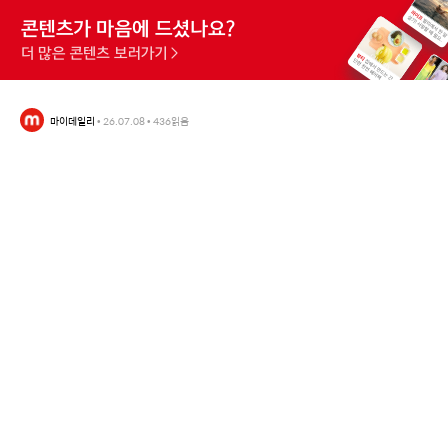
마이데일리
•
26.07.08
•
436
읽음