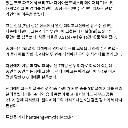
있는 펫코 파크에서 애리조나 다이아몬드백스와 메이저리그(MLB) 
내셔널리그 홈 경기를 치렀다. 송성문은 2루수 겸 9번 타자로 선발 
라인업에 이름을 올렸다.
그는 전날(7일) 같은 장소에서 열린 애리조나전에선 유격수 겸 8번 
타순에 나왔다. 그는 4타수 무안타에 그쳤는데 이날(8일)도 3타수 
무안타로 침묵했다. 시즌 타율은 0.216(74타수 16안타)로 떨어졌다.
송성문은 2회말 첫 타석에서 외야로 타구를 보냈으나 좌익수 정면으로 
가 플라이로 잡혔다. 4회말 두 번째 타석에선 우익수 직선타로 물러났다.
자신에게 이날 마지막 타석이 된 7회말 선두 타자로 티석에 섰는데 
중견수 중견수 뜬공에 그쳤다. 샌디이에고는 애리조나에 4-1로 이겨 
전날 당한 0-8 패배를 설욕했다.
샌디에이고는 이날 승리로 45승 46패가 되며 승률 5할 달성 기대를 한층 
끌어올렸다. 애리조나와 승패 동률이 됐고 내셔널리그 서부조 공동 
2위에 함께 자리했다. 샌디에이고와 애리조나는 9일 같은 장소에서 다시 
만난다.
류한준 기자 hantaeng@mydaily.co.kr