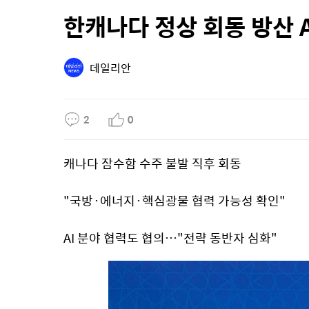
한캐나다 정상 회동 방산 A
데일리안
2
0
캐나다 잠수함 수주 불발 직후 회동
"국방·에너지·핵심광물 협력 가능성 확인"
AI 분야 협력도 협의…"전략 동반자 심화"