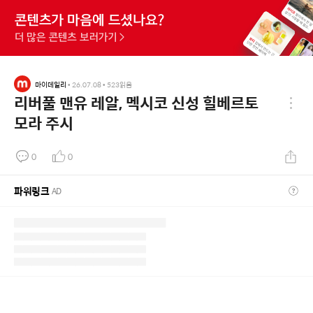
마이데일리
•
26.07.08
•
523
읽음
리버풀 맨유 레알, 멕시코 신성 힐베르토
모라 주시
0
0
파워링크
AD