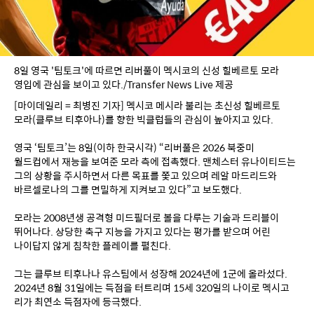
8일 영국 '팀토크'에 따르면 리버풀이 멕시코의 신성 힐베르토 모라 
영입에 관심을 보이고 있다./Transfer News Live 제공
[마이데일리 = 최병진 기자] 멕시코 메시라 불리는 초신성 힐베르토 
모라(클루브 티후아나)를 향한 빅클럽들의 관심이 높아지고 있다.
영국 ‘팀토크’는 8일(이하 한국시각) “리버풀은 2026 북중미 
월드컵에서 재능을 보여준 모라 측에 접촉했다. 맨체스터 유나이티드는 
그의 상황을 주시하면서 다른 목표를 쫓고 있으며 레알 마드리드와 
바르셀로나의 그를 면밀하게 지켜보고 있다”고 보도했다.
모라는 2008년생 공격형 미드필더로 볼을 다루는 기술과 드리블이 
뛰어나다. 상당한 축구 지능을 가지고 있다는 평가를 받으며 어린 
나이답지 않게 침착한 플레이를 펼친다.
그는 클루브 티후나나 유스팀에서 성장해 2024년에 1군에 올라섰다. 
2024년 8월 31일에는 득점을 터트리며 15세 320일의 나이로 멕시고 
리가 최연소 득점자에 등극했다.