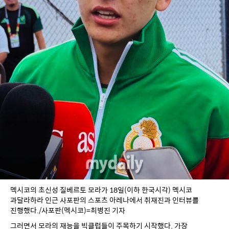
멕시코의 초신성 질베르토 모라가 18일(이하 한국시각) 멕시코 
과달라하라 인근 사포판의 스포츠 아레나에서 취재진과 인터뷰를 
진행했다./사포판(멕시코)=최병진 기자
그러면서 모라의 재능을 빅클럽들이 주목하기 시작했다. 가장 