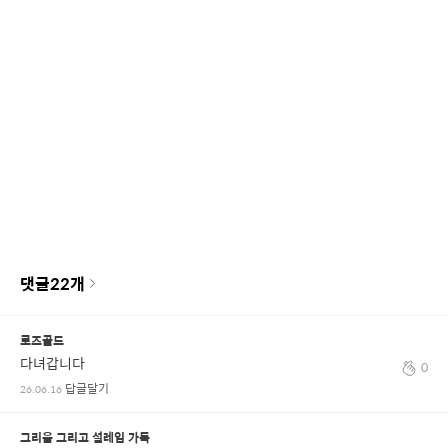
댓글
22
개
로즈골드
다녀갑니다
0
답글달기
26.06.16
그리움 그리고 설레임 가득