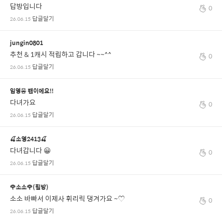
답방입니다
0
답글달기
26.06.15
jungin0801
추천 & 1캐시 적립하고 갑니다 ~~^^
0
답글달기
26.06.15
임영웅 팬이에요!!
다녀가요
0
답글달기
26.06.15
🍒소영2413🍒
다녀갑니다 😀
0
답글달기
26.06.15
🌹소소🌹(필방)
소소 바빠서 이제사 휘리릭 댕겨가요 ~♡
0
답글달기
26.06.15