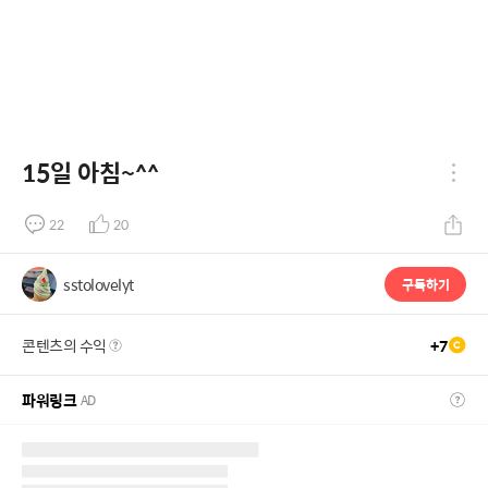
15일 아침~^^
22
20
sstolovelyt
구독하기
콘텐츠의 수익
+
7
파워링크
AD