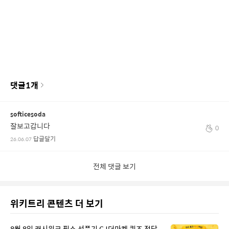
댓글
1
개
softicesoda
잘보고갑니다
0
답글달기
26.06.07
전체 댓글 보기
위키트리 콘텐츠 더 보기
8월 8일 캐시워크 픽스 선풍기 CJ더마켓 퀴즈 정답