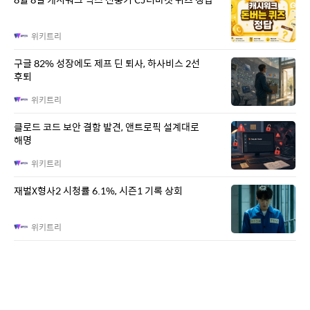
위키트리
구글 82% 성장에도 제프 딘 퇴사, 하사비스 2선
후퇴
위키트리
클로드 코드 보안 결함 발견, 앤트로픽 설계대로
해명
위키트리
재벌X형사2 시청률 6.1%, 시즌1 기록 상회
위키트리
이 대통령 'ISA 재검토' 지시에 반응 엇갈려…여당
“적극 환영” 야당 “졸속 국정”
위키트리