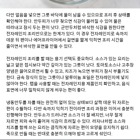
다만 얼음을 넣으면 그릇 바닥에 물이 남을 수 있으므로 조리 후 상태를 
확인해야 한다. 만두피가 너무 젖으면 식감이 물러질 수 있어 물은 
따라내고 잠시 두는 편이 낫다. 군만두처럼 바삭한 식감을 원한다면 
전자레인지 조리만으로는 한계가 있다. 이 경우 전자레인지로 속까지 
데운 뒤 팬이나 에어프라이어에서 겉면을 짧게 익히면 조리 시간을 
줄이면서 바삭한 표면을 만들 수 있다.
전자레인지 조리를 할 때는 용기 선택도 중요하다. 소스가 있는 요리는 
넓고 얕은 접시보다 약간 깊이가 있는 그릇이 낫다. 토마토소스나 고추장 
양념은 끓어오르면서 튈 수 있고, 치즈가 녹으면 부피가 잠시 부풀기도 
한다. 금속 장식이 있는 그릇이나 알루미늄 포일은 전자레인지에 넣지 
않아야 한다. 랩을 사용할 때는 전자레인지용 제품인지 확인하고, 음식 
표면에 너무 밀착되지 않게 씌우는 편이 좋다.
냉동만두를 자를 때는 완전히 얼어 있는 상태보다 살짝 데운 뒤 자르는 
편이 수월하다. 다만 속까지 익히기 전이라면 조리 과정은 이어서 충분히 
진행해야 한다. 만두소가 드러나면 소스가 더 잘 배지만, 너무 잘게 
자르면 피와 속이 흩어져 식감이 흐려질 수 있다. 라자냐처럼 소스와 
치즈를 함께 쓰는 요리는 큼직하게 자르는 편이 모양을 유지하기 쉽다. 
죽으로 만들 때는 반대로 충분히 으깨야 밥과 고르게 섞인다.