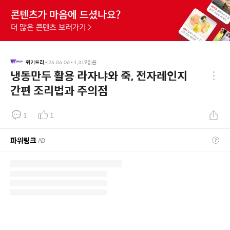
위키트리
•
26.06.06
•
1,319
읽음
냉동만두 활용 라자냐와 죽, 전자레인지
간편 조리법과 주의점
1
1
파워링크
AD