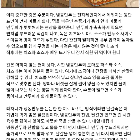
이때 중요한 것은 수분이다. 냉동만두는 전자레인지에서 데워지는 동안 
표면이 먼저 마르기 쉽다. 랩을 씌우면 수증기가 용기 안에 머물러 
만두피가 뻣뻣해지는 현상을 줄여준다. 만두피가 촉촉하게 익으면 
면처럼 부드러운 식감이 나고, 녹은 치즈와 토마토소스가 만두소 사이로 
스며들어 맛이 고르게 섞인다. 다만 완전히 밀폐하면 내부 압력이 높아질 
수 있으므로 랩에 구멍을 내는 과정은 빼지 않는 것이 좋다. 조리 
직후에는 치즈와 소스가 매우 뜨거우니 잠시 식힌 뒤 먹어야 한다.
간은 더하지 않는 편이 낫다. 시판 냉동만두와 토마토 파스타 소스, 
치즈에는 이미 염분이 들어 있다. 여기에 소금이나 간장을 더하면 짠맛이 
강해질 수 있다. 치즈를 넉넉히 넣고 싶다면 소스 양을 조금 줄이는 
식으로 맞추면 된다. 양파나 버섯을 잘게 썰어 넣을 수도 있지만 물이 
많이 나오는 채소는 양을 적게 잡아야 한다. 수분이 많으면 소스가 
묽어지고 만두피가 쉽게 풀어질 수 있다.
라자냐가 냉동만두를 든든한 한 끼로 바꾸는 방식이라면 달걀죽은 더 
가볍게 먹기 좋은 활용법이다. 냉동만두와 찬밥, 달걀만 있으면 긴 시간 
육수를 끓이지 않아도 따뜻한 죽을 만들 수 있다. 내열 대접에 
냉동만두와 찬밥을 넣고 물을 부어 먼저 데운다. 만두가 부드러워지면 
숟가락으로 으깨 밥과 섞고, 달걀을 넣어 충분히 푼 뒤 다시 데우면 된다. 
만두소의 맛이 물에 풀리고 달걀이 익으면서 죽의 농도가 자연스럽게 