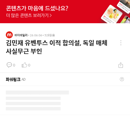
마이데일리
•
26.06.06
•
528
읽음
김민재 유벤투스 이적 합의설, 독일 매체
사실무근 부인
0
0
파워링크
AD