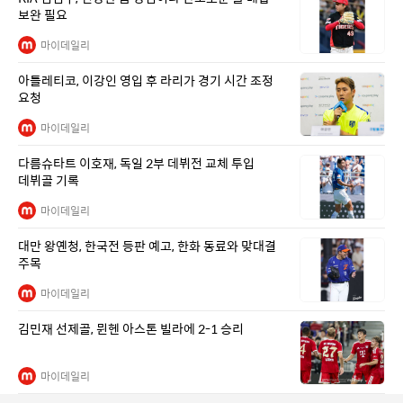
보완 필요
마이데일리
아틀레티코, 이강인 영입 후 라리가 경기 시간 조정
요청
마이데일리
다름슈타트 이호재, 독일 2부 데뷔전 교체 투입
데뷔골 기록
마이데일리
대만 왕옌청, 한국전 등판 예고, 한화 동료와 맞대결
주목
마이데일리
김민재 선제골, 뮌헨 아스톤 빌라에 2-1 승리
마이데일리