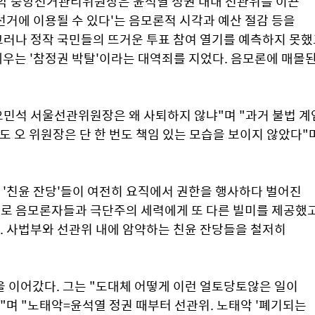
태악 중앙선거관리위원장은 윤석열 정권 내내 선관위를 이끈 
거에 이용될 수 있다'는 음모론적 시각과 예산 절감 등을 
러나 정작 국민들의 뜨거운 투표 참여 열기를 예측하지 못했고
는 '참정권 박탈'이라는 대역죄를 지었다. 음모론에 매몰된
오민석 서울선관위원장은 왜 사퇴하지 않냐"며 "과거 불법 계엄
도 오 위원장은 단 한 번도 책임 있는 모습을 보이지 않았다"며
 '친윤 잔당'들이 여전히 요직에서 권한을 행사하다 벌어진 
로 음모론자들과 극단주의 세력에게 또 다른 빌미를 제공했고,
 사법부와 선관위 내에 암약하는 친윤 잔당들을 철저히 
 이어갔다. 그는 "도대체 어떻게 이런 얼토당토않은 일이 
 "노태악=윤석열 정권 때부터 선관위. 노태악 '폐기되는 