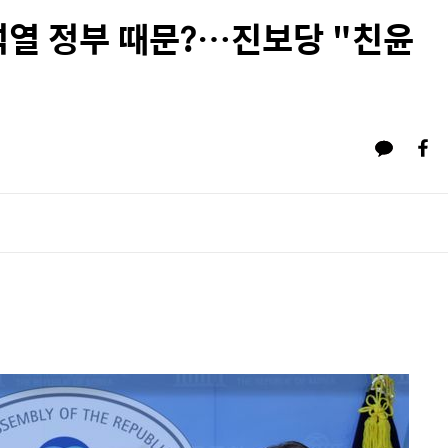
석열 정부 때문?…진보당 "친윤