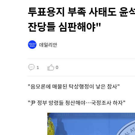
투표용지 부족 사태도 윤
잔당들 심판해야"
데일리안
1
0
"음모론에 매몰된 탁상행정이 낳은 참사"
"尹 정부 망령들 청산해야…국정조사 하자"