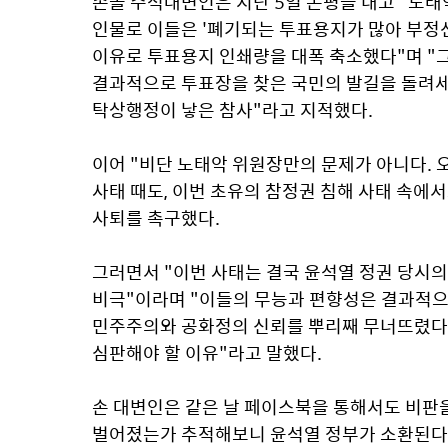
손솔 수석대변인은 지난 5일 논평을 내고 "노
인물로 이들은 '폐기되는 투표용지가 많아 부정선
이유로 투표용지 인쇄량을 대폭 축소했다"며 "그
결과적으로 투표장을 찾은 국민의 발길을 돌려세우
탁상행정이 낳은 참사"라고 지적했다.
이어 "비단 노태악 위원장만의 문제가 아니다. 
사태 때도, 이번 초유의 참정권 침해 사태 속에서
사퇴를 촉구했다.
그러면서 "이번 사태는 결국 윤석열 정권 당시의
비극"이라며 "이들의 무능과 편향성은 결과적으
민주주의와 공화정의 신뢰를 뿌리째 무너뜨렸다.
심판해야 할 이유"라고 말했다.
손 대변인은 같은 날 페이스북을 통해서도 비판을
벌어졌는가 추적해보니 윤석열 정부가 소환된다"며