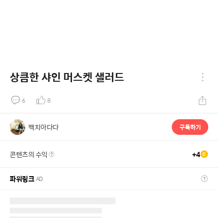
상큼한 샤인 머스켓 샐러드
6
8
백치아다다
구독하기
콘텐츠의 수익
+
4
파워링크
AD