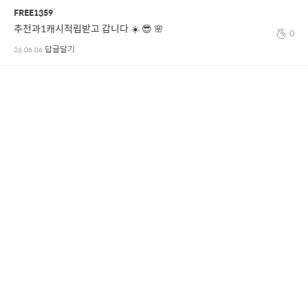
FREE1359
추천과1캐시적립받고 갑니다 ☀️ 😎 🌸
0
답글달기
26.06.06
전체 댓글 보기
나를 위한 연관 콘텐츠
연필소진
백치아다다
연필소진
백치아다다
사라마라