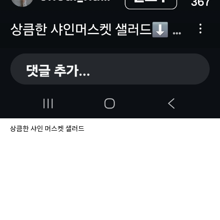
상큼한 샤인 머스켓 샐러드