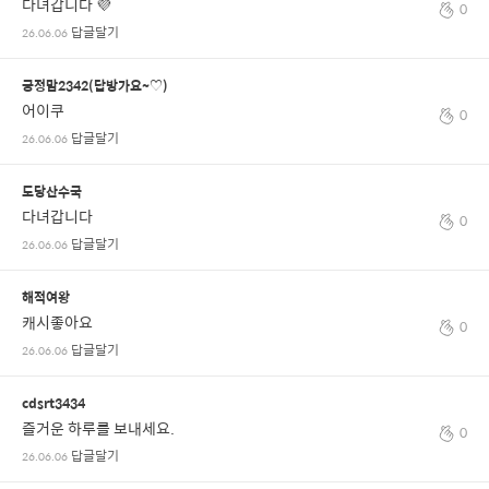
다녀갑니다 💜
0
답글달기
26.06.06
긍정맘2342(답방가요~♡)
어이쿠
0
답글달기
26.06.06
도당산수국
다녀갑니다
0
답글달기
26.06.06
해적여왕
캐시좋아요
0
답글달기
26.06.06
cdsrt3434
즐거운 하루를 보내세요.
0
답글달기
26.06.06