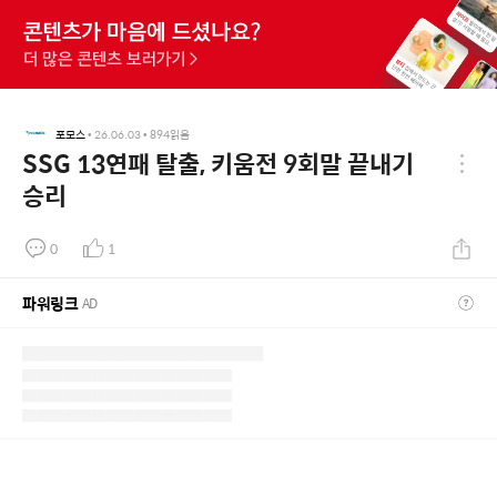
포모스
•
26.06.03
•
894
읽음
SSG 13연패 탈출, 키움전 9회말 끝내기
승리
0
1
파워링크
AD