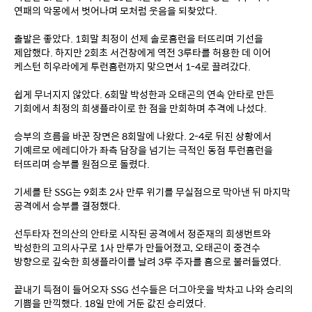
연패의 악몽에서 벗어나며 모처럼 웃음을 되찾았다.
출발은 좋았다. 1회말 최정이 선제 솔로홈런을 터뜨리며 기선을 
제압했다. 하지만 2회초 서건창에게 역전 3루타를 허용한 데 이어 
케스턴 히우라에게 투런홈런까지 맞으면서 1-4로 끌려갔다.
쉽게 무너지지 않았다. 6회말 박성한과 오태곤의 연속 안타로 만든 
기회에서 최정의 희생플라이로 한 점을 만회하며 추격에 나섰다.
승부의 흐름을 바꾼 장면은 8회말에 나왔다. 2-4로 뒤진 상황에서 
기예르모 에레디아가 좌측 담장을 넘기는 극적인 동점 투런홈런을 
터뜨리며 승부를 원점으로 돌렸다.
기세를 탄 SSG는 9회초 2사 만루 위기를 무실점으로 막아낸 뒤 마지막 
공격에서 승부를 결정했다.
선두타자 전의산의 안타로 시작된 공격에서 정준재의 희생번트와 
박성한의 고의사구로 1사 만루가 만들어졌고, 오태곤이 중견수 
방향으로 깊숙한 희생플라이를 날려 3루 주자를 홈으로 불러들였다.
끝내기 득점이 들어오자 SSG 선수들은 더그아웃을 박차고 나와 승리의 
기쁨을 만끽했다. 18일 만에 거둔 값진 승리였다.