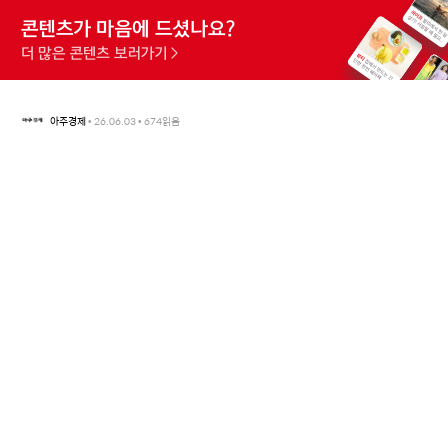
아주경제
•
26.06.03
•
674
읽음