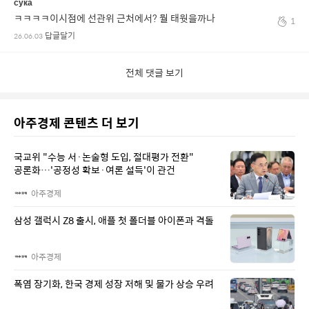
сука
ㅋㅋㅋㅋ이시점에 선관위 근처에서? 뭘 태웟을까나
1
답글달기
26.06.03
전체 댓글 보기
아주경제 콘텐츠 더 보기
국교위 "수능 서·논술형 도입, 절대평가 전환"
공론화…'공정성 확보·여론 설득'이 관건
아주경제
삼성 갤럭시 Z8 출시, 애플 첫 폴더블 아이폰과 격돌
아주경제
폭염 장기화, 한국 경제 성장 저해 및 물가 상승 우려