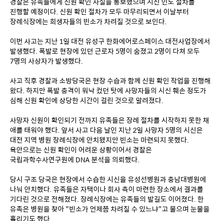
경찰은 유족들에게 신원 확인 사실을 통보했으며 시신 인도 절차를 
진행할 예정이다. 신원 확인 절차가 모두 마무리되면서 이날부터 
장례식장에는 희생자들의 빈소가 차려질 것으로 보인다.
이번 사고는 지난 1일 대전 유성구 한화에어로스페이스 대전사업장에서 
발생했다. 폭발로 현장에 있던 근로자 5명이 숨졌고 2명이 다쳐 모두 
7명의 사상자가 발생했다.
사고 직후 경찰과 소방당국은 현장 수습과 함께 신원 확인 작업을 진행해 
왔다. 하지만 폭발 충격이 워낙 컸던 탓에 사망자들의 시신 훼손 정도가 
심해 신원 확인에 상당한 시간이 걸린 것으로 알려졌다.
사망자 신원이 확인되기 전까지 유족들은 장례 절차를 시작하지 못한 채 
애를 태워야 했다. 앞서 사고 다음 날인 지난 2일 사망자 5명의 시신은 
대전 지역 병원 장례식장에 안치됐지만 빈소는 마련되지 못했다. 
육안으로는 신원 확인이 어려운 상황이어서 경찰은 
국립과학수사연구원에 DNA 분석을 의뢰했다.
당시 구조 당국은 현장에서 수습한 시신을 유성선병원과 충남대병원에 
나눠 안치했다. 유족들은 자택이나 회사 측이 마련한 장소에서 결과를 
기다린 것으로 전해졌다. 장례식장에는 유족들의 발길도 이어졌다. 한 
유족은 병원을 찾아 "빈소가 언제쯤 차려질 수 있느냐"고 물으며 눈물을 
흘리기도 했다.