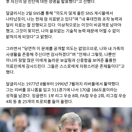
후 자신의 암 진단에 대한 성명을 발표했다"고 전했다.
달글리시는 2일 SNS를 통해 "의도치 않게 올린 SNS 게시물에서 
나타났듯이, 나는 현재 암 치료받고 있다"며 "내 휴대전화 조작 능력과 
달리 치료는 잘 진행되고 있다. 이상적으로는 이것이 비공개로 남아야 
했고, 그것이 맞지만, 나의 쓸모없는 기술적 능력 때문에 어쩔 수 없이 
밝혀지게 되었다"고 밝혔다.
그러면서 "당연히 이 문제를 공개할 의도는 없었으므로, 나와 내 가족의 
사생활을 존중해 주신다면 감사하겠다"며 "언제나 그렇듯, 나뿐만 
아니라 정말 많은 이에게 놀라운 보살핌과 신중함을 보여준 훌륭한 
의료진에게 감사드린다. 그들은 스스로에게 자랑스러운 존재들이다"고 
했다.
달글리시는 1977년 8월부터 1990년 7월까지 리버풀에서 활약했다. 
그는 리버풀 유니폼을 입고 511경기에 나서 170골 186도움이라는 
성적을 남겼다. 잉글랜드 1부 리그 우승 8회, FA컵 우승 2회, 리그컵 우승 
4회 등 총 25개의 트로피를 들어 올렸다.