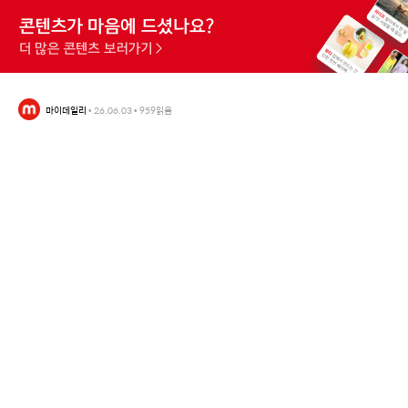
마이데일리
•
26.06.03
•
959
읽음