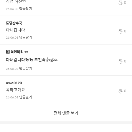
직접 하신??
0
답글달기
26.06.03
도당산수국
다녀갑니다
0
답글달기
26.06.03
6️⃣ 육케바리 👀
다녀갑니다👣👣 추천꾹👍💰🙏
0
답글달기
26.06.03
owo0120
콕하고가요
0
답글달기
26.06.03
전체 댓글 보기