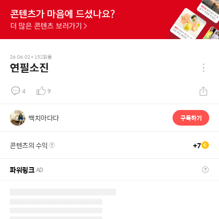
26.06.02
•
152
읽음
연필소진
4
9
백치아다다
구독하기
콘텐츠의 수익
+
7
파워링크
AD