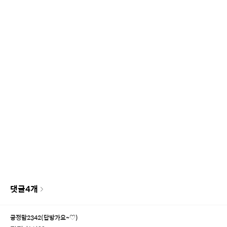
댓글
4
개
긍정맘2342(답방가요~♡)