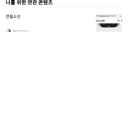
나를 위한 연관 콘텐츠
연필소진
백치아다다
새벽 동네 한바퀴. 동트기전
백치아다다
연필소진
백치아다다
사라마라
백치아다다
투룸 방 넒게 사용하기