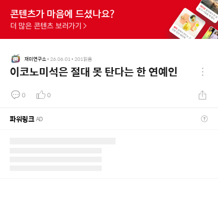
재미연구소
•
26.06.01
•
201
읽음
이코노미석은 절대 못 탄다는 한 연예인
0
0
파워링크
AD