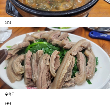
냠냠 
수육도
냠냠 