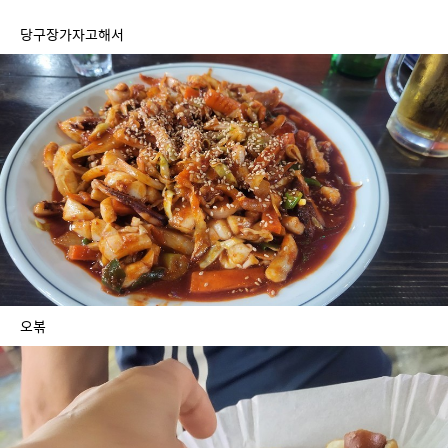
당구장가자고해서
오볶