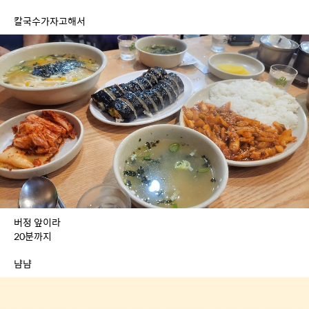
칼국수가자고해서
버정 앞이라
20분까지
냠냠 