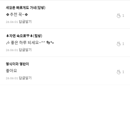
세월은 빠르게도 가네(답방)
🍀추천 꾹~🍀
1
답글달기
26.06.01
🌲자연 속으로🌴🌲(필방)
🎶 좋은 하루 되세요~^^ 👣🐾
1
답글달기
26.06.01
영식이와 영만이
좋아요
1
답글달기
26.06.01
전체 댓글 보기
나를 위한 연관 콘텐츠
260809