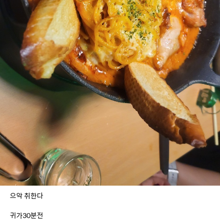
으악 취한다
귀가30분전