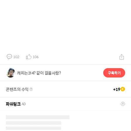
102
106
캐피는3!4? 같이 걸을사람?
구독하기
콘텐츠의 수익
+
19
파워링크
AD