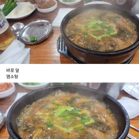
바로 앞
염소탕