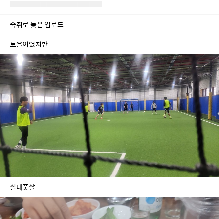
숙취로 늦은 업로드
토욜이었지만
실내풋살