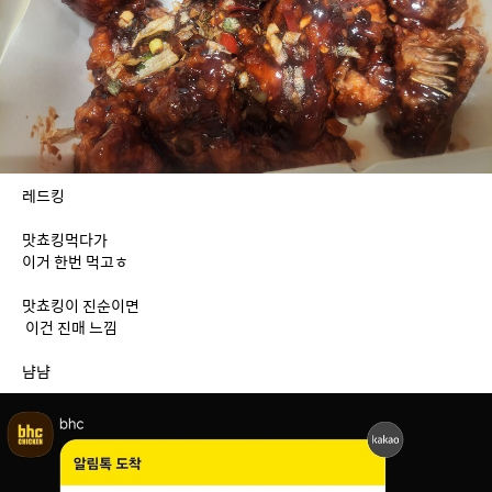
레드킹
맛쵸킹먹다가
이거 한번 먹고ㅎ
맛쵸킹이 진순이면
 이건 진매 느낌
냠냠