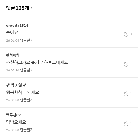
댓글
125
개
erooda1514
좋아요
0
답글달기
26.06.04
펭하펭하
추천하고가요 즐거운 하루보내세요
1
답글달기
26.05.30
💕 박 지영 💕
행복한하루 되세요
1
답글달기
26.05.30
백두산02
답방오세요
1
답글달기
26.05.30