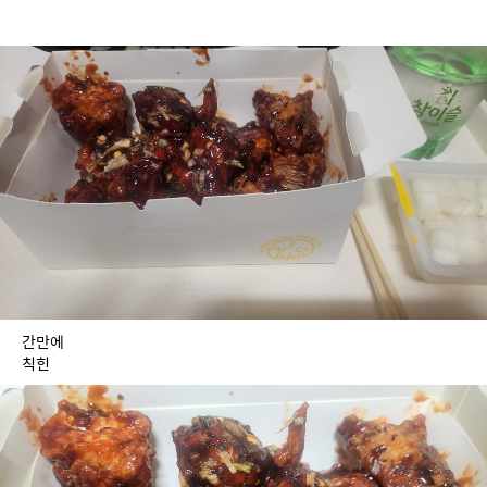
간만에 
칙힌