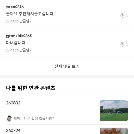
yoon0316
좋아요 추천캐시놓고갑니다
1
답글달기
26.05.30
gptmxldk0365
다녀갑니다
1
답글달기
26.05.30
전체 댓글 보기
나를 위한 연관 콘텐츠
260802
캐피는3!4? 같이 걸을사람?
260724