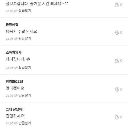
잘보고갑니다. 즐거운 시간 되세요 ~^^
0
답글달기
26.05.09
긍정에힘
행복한 주말 되세요
0
답글달기
26.05.09
소아과의사
다녀갑니다. ☘️
0
답글달기
26.05.09
정경화0115
맛나겠어요
0
답글달기
26.05.09
그래 잘났어!
건행하세요!
0
답글달기
26.05.09