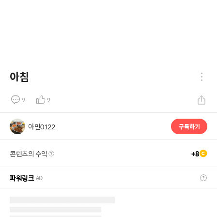
아침
9
9
아민0122
구독하기
콘텐츠의 수익
+
8
파워링크
AD