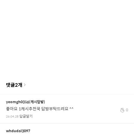
댓글
2
개
yeomgh0316(캐시답방)
좋아요 1캐시추천꾹 답방부탁드려요 ^^
0
답글달기
26.04.28
whdudal3097