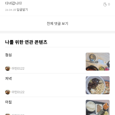
다녀갑니다
0
답글달기
26.04.28
전체 댓글 보기
나를 위한 연관 콘텐츠
점심
아민0122
저녁
아민0122
아침