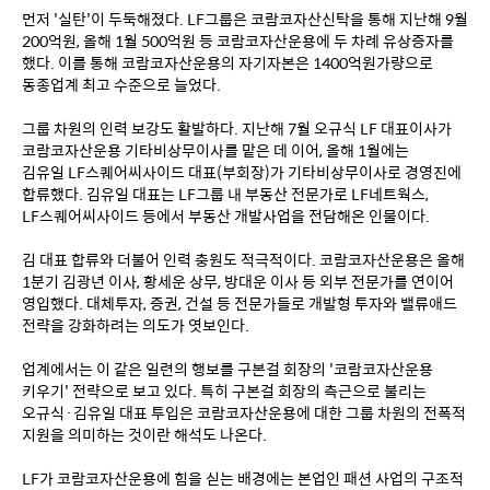
먼저 '실탄'이 두둑해졌다. LF그룹은 코람코자산신탁을 통해 지난해 9월 
200억원, 올해 1월 500억원 등 코람코자산운용에 두 차례 유상증자를 
했다. 이를 통해 코람코자산운용의 자기자본은 1400억원가량으로 
동종업계 최고 수준으로 늘었다.
그룹 차원의 인력 보강도 활발하다. 지난해 7월 오규식 LF 대표이사가 
코람코자산운용 기타비상무이사를 맡은 데 이어, 올해 1월에는 
김유일 LF스퀘어씨사이드 대표(부회장)가 기타비상무이사로 경영진에 
합류했다. 김유일 대표는 LF그룹 내 부동산 전문가로 LF네트웍스, 
LF스퀘어씨사이드 등에서 부동산 개발사업을 전담해온 인물이다. 
김 대표 합류와 더불어 인력 충원도 적극적이다. 코람코자산운용은 올해 
1분기 김광년 이사, 황세운 상무, 방대운 이사 등 외부 전문가를 연이어 
영입했다. 대체투자, 증권, 건설 등 전문가들로 개발형 투자와 밸류애드 
전략을 강화하려는 의도가 엿보인다.
업계에서는 이 같은 일련의 행보를 구본걸 회장의 '코람코자산운용 
키우기' 전략으로 보고 있다. 특히 구본걸 회장의 측근으로 불리는 
오규식·김유일 대표 투입은 코람코자산운용에 대한 그룹 차원의 전폭적 
지원을 의미하는 것이란 해석도 나온다.
LF가 코람코자산운용에 힘을 싣는 배경에는 본업인 패션 사업의 구조적 