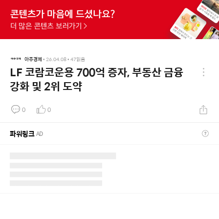
아주경제
•
26.04.08
•
47
읽음
LF 코람코운용 700억 증자, 부동산 금융
강화 및 2위 도약
0
0
파워링크
AD