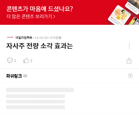
데일리임팩트
•
26.03.03
•
376
읽음
자사주 전량 소각 효과는
1
2
파워링크
AD