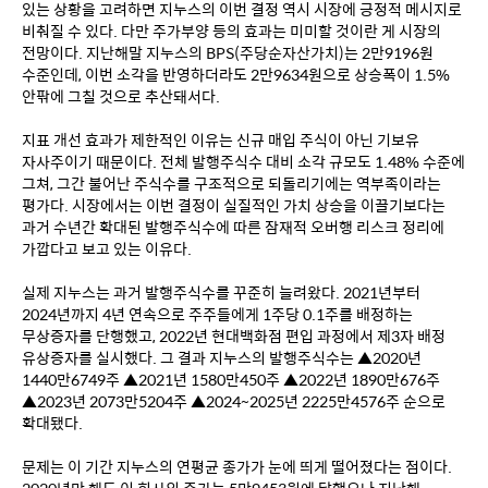
있는 상황을 고려하면 지누스의 이번 결정 역시 시장에 긍정적 메시지로 
비춰질 수 있다. 다만 주가부양 등의 효과는 미미할 것이란 게 시장의 
전망이다. 지난해말 지누스의 BPS(주당순자산가치)는 2만9196원 
수준인데, 이번 소각을 반영하더라도 2만9634원으로 상승폭이 1.5% 
안팎에 그칠 것으로 추산돼서다.
지표 개선 효과가 제한적인 이유는 신규 매입 주식이 아닌 기보유 
자사주이기 때문이다. 전체 발행주식수 대비 소각 규모도 1.48% 수준에 
그쳐, 그간 불어난 주식수를 구조적으로 되돌리기에는 역부족이라는 
평가다. 시장에서는 이번 결정이 실질적인 가치 상승을 이끌기보다는 
과거 수년간 확대된 발행주식수에 따른 잠재적 오버행 리스크 정리에 
가깝다고 보고 있는 이유다.
실제 지누스는 과거 발행주식수를 꾸준히 늘려왔다. 2021년부터 
2024년까지 4년 연속으로 주주들에게 1주당 0.1주를 배정하는 
무상증자를 단행했고, 2022년 현대백화점 편입 과정에서 제3자 배정 
유상증자를 실시했다. 그 결과 지누스의 발행주식수는 ▲2020년 
1440만6749주 ▲2021년 1580만450주 ▲2022년 1890만676주 
▲2023년 2073만5204주 ▲2024~2025년 2225만4576주 순으로 
확대됐다. 
문제는 이 기간 지누스의 연평균 종가가 눈에 띄게 떨어졌다는 점이다. 