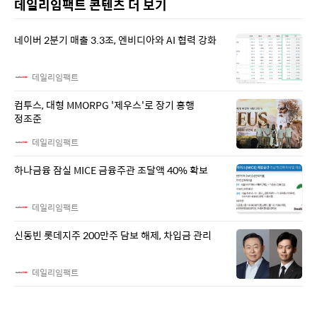
데일리임팩트 콘텐츠 더 보기
네이버 2분기 매출 3.3조, 엔비디아와 AI 협력 강화
데일리임팩트
컴투스, 대형 MMORPG '제우스'로 장기 흥행
정조준
데일리임팩트
하나금융 잠실 MICE 금융주관 조달액 40% 확보
데일리임팩트
신동빈 롯데지주 200만주 담보 해제, 차입금 관리
데일리임팩트
CJ CGV, 4DPLEX·국내 회복에 2Q 실적 개선