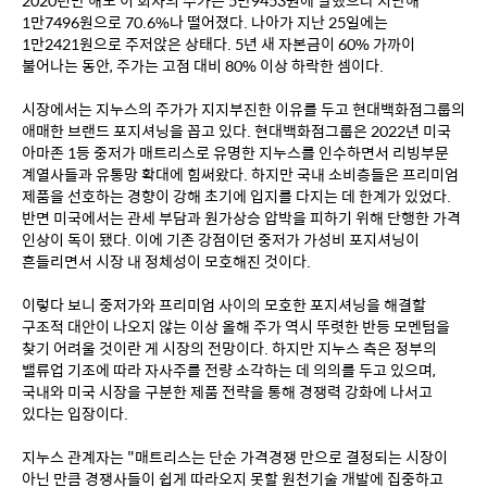
2020년만 해도 이 회사의 주가는 5만9453원에 달했으나 지난해 
1만7496원으로 70.6%나 떨어졌다. 나아가 지난 25일에는 
1만2421원으로 주저앉은 상태다. 5년 새 자본금이 60% 가까이 
불어나는 동안, 주가는 고점 대비 80% 이상 하락한 셈이다. 
시장에서는 지누스의 주가가 지지부진한 이유를 두고 현대백화점그룹의 
애매한 브랜드 포지셔닝을 꼽고 있다. 현대백화점그룹은 2022년 미국 
아마존 1등 중저가 매트리스로 유명한 지누스를 인수하면서 리빙부문 
계열사들과 유통망 확대에 힘써왔다. 하지만 국내 소비층들은 프리미엄 
제품을 선호하는 경향이 강해 초기에 입지를 다지는 데 한계가 있었다. 
반면 미국에서는 관세 부담과 원가상승 압박을 피하기 위해 단행한 가격 
인상이 독이 됐다. 이에 기존 강점이던 중저가 가성비 포지셔닝이 
흔들리면서 시장 내 정체성이 모호해진 것이다. 
이렇다 보니 중저가와 프리미엄 사이의 모호한 포지셔닝을 해결할 
구조적 대안이 나오지 않는 이상 올해 주가 역시 뚜렷한 반등 모멘텀을 
찾기 어려울 것이란 게 시장의 전망이다. 하지만 지누스 측은 정부의 
밸류업 기조에 따라 자사주를 전량 소각하는 데 의의를 두고 있으며, 
국내와 미국 시장을 구분한 제품 전략을 통해 경쟁력 강화에 나서고 
있다는 입장이다.
지누스 관계자는 "매트리스는 단순 가격경쟁 만으로 결정되는 시장이 
아닌 만큼 경쟁사들이 쉽게 따라오지 못할 원천기술 개발에 집중하고 