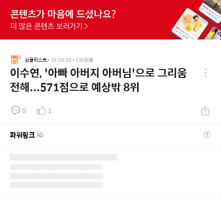
싱글리스트
•
26.03.03
•
130
읽음
이수연, '아빠 아버지 아버님'으로 그리움
전해...571점으로 예상밖 8위
0
1
파워링크
AD