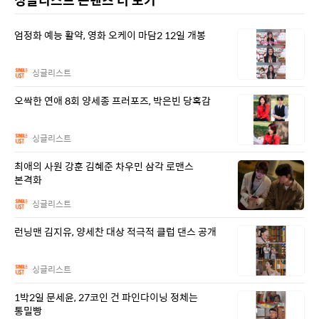
엄정화 예능 활약, 영화 오케이 마담2 12일 개봉
싱글리스트
오싹한 연애 8회 양세종 프러포즈, 박은빈 당혹감
싱글리스트
최애의 사원 강훈 김혜준 차우민 삼각 로맨스
본격화
싱글리스트
런닝맨 김지유, 양세찬 대상 적극적 클럽 댄스 공개
싱글리스트
1박2일 문세윤, 27코인 건 파인다이닝 정체는
통밀빵