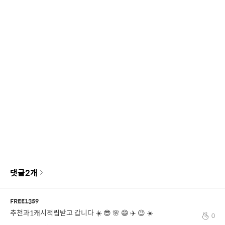
댓글
2
개
FREE1359
추천과1캐시적립받고 갑니다 ☀️ 😎 🌸 😄 ✈️ 😉 ☀️
0