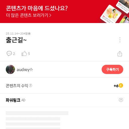
25.11.14
•
204
읽음
출근길~
2
5
audrey☆
구독하기
콘텐츠의 수익
+
6
파워링크
AD