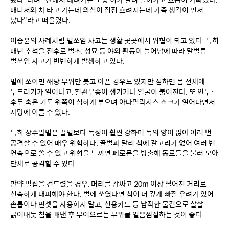
매니저와 차 타고 가는데 의심이 점점 흐려지는데 가족 생각이 먼저 
났다"라고 떠올렸다.
이승윤의 사례처럼 벌쏘임 사고는 생활 곳곳에서 위협이 되고 있다. 특히 
매년 추석을 전후로 벌초, 성묘 등 야외 활동이 늘어남에 따라 말벌류 
벌쏘임 사고가 빈번하게 발생하고 있다.
벌에 쏘이면 해당 부위만 붓고 아픈 경우도 있지만 심하면 몸 전체에 
두드러기가 일어나고, 혈관부종이 생기거나 얼굴이 붉어진다. 또 인두·
후두 혹은 기도 위쪽이 심하게 부으며 아나필락시스 쇼크가 일어나면서 
사망에 이를 수 있다.
특히 장수말벌은 꿀벌보다 독성이 훨씬 강하며 독의 양이 많아 여러 번 
공격할 수 있어 매우 위험하다. 꿀벌과 달리 침에 갈고리가 없어 여러 번 
연속으로 쏠 수 있고 위협을 느끼면 페로몬을 방출해 동료들을 불러 모아 
단체로 공격할 수 있다.
만약 벌집을 건드렸을 경우, 머리를 감싸고 20m 이상 떨어진 거리로 
신속하게 대피해야 한다. 벌에 쏘였다면 침이 더 깊게 빠질 우려가 있어 
손톱이나 핀셋을 사용하지 말고, 신용카드 등 납작한 물건으로 살살 
긁어내듯 침을 빼낸 후 부어오르는 부위를 얼음찜질하는 것이 좋다.