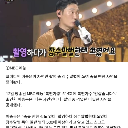
ⓒMBC 예능
코미디언 이승윤이 자연인 촬영 중 장수말벌에 쏘여 죽을 뻔한 사연을 
털어놨다.
12일 방송된 MBC 예능 '복면가왕' 514회에 복면가수 '밤갑습니다'로 
출연한 이승윤은 '나는 자연인이다' 촬영 중 겪었던 아찔한 사연을 
공개했다.
이승윤은 "죽을 뻔한 적도 있다. 촬영하다 장수말벌한테 쏘였다. 
장수말벌 독이 일반 벌의 500배 이상이라고 알고 있고 쇼크도 
왔다"라며 "산에서 내려가는 도중 혀가 말려 들어가고 호흡이 가빠졌다. 