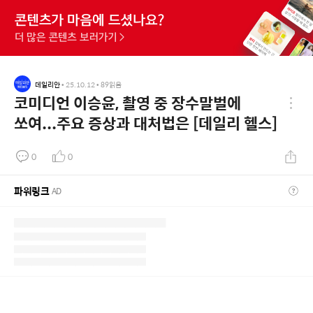
데일리안
•
25.10.12
•
89
읽음
코미디언 이승윤, 촬영 중 장수말벌에
쏘여...주요 증상과 대처법은 [데일리 헬스]
0
0
파워링크
AD