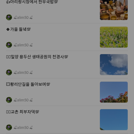
👍아리랑시장에서 한우국밥💯
🍒alim50 🍒
🍀가을 들녘💯
🍒alim50 🍒
💁‍♀️밀양 용두산 생태공원의 천경사💯
🍒alim50 🍒
💥황리단길을 돌아보며💯
🍒alim50 🍒
🙋‍♀️교촌 최부자댁💯
🍒alim50 🍒