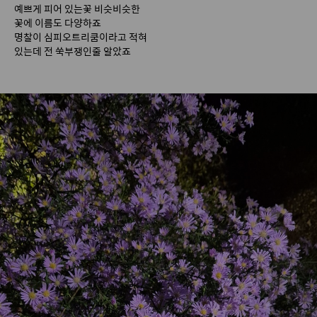
예쁘게 피어 있는꽃 비슷비슷한
꽃에 이름도 다양하죠
명찰이 심피오트리쿰이라고 적혀 
있는데 전 쑥부쟁인줄 알았죠