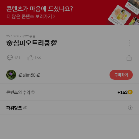
25.10.08
•
8,225
읽음
🌸심피오트리쿰💯
131
166
🍒alim50 🍒
구독하기
콘텐츠의 수익
+
163
파워링크
AD