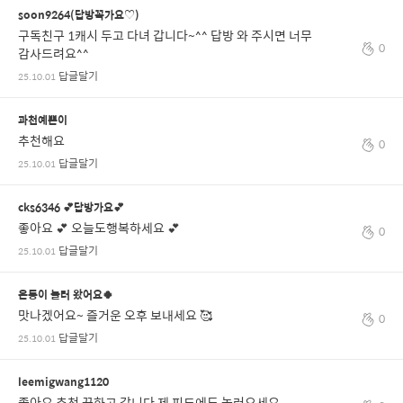
soon9264(답방꼭가요♡)
구독친구 1캐시 두고 다녀 갑니다~^^ 답방 와 주시면 너무
0
감사드려요^^
답글달기
25.10.01
과천예쁜이
추천해요
0
답글달기
25.10.01
cks6346 💕답방가요💕
좋아요 💕 오늘도행복하세요 💕
0
답글달기
25.10.01
은동이 놀러 왔어요🍀
맛나겠어요~ 즐거운 오후 보내세요 🥰
0
답글달기
25.10.01
leemigwang1120
좋아요 추천 꾹하고 갑니다 제 피드에도 놀러오세요