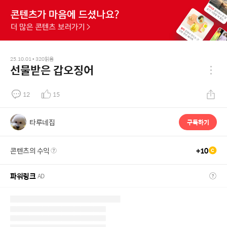
25.10.01
•
320
읽음
선물받은 갑오징어
12
15
타루네집
구독하기
콘텐츠의 수익
+
10
파워링크
AD