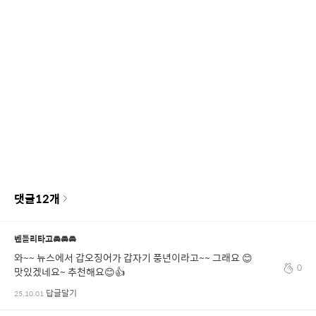
댓글
12
개
벤틀리타고🚘🚘🚘
와~~ 뉴스에서 갑오징어가 갑자기 풍년이라고~~ 그래요 😊
0
맛있겠네요~ 추천해요😊👍
답글달기
25.10.01