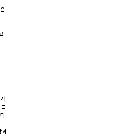
은 
 
 
기 
를 
다.
과 