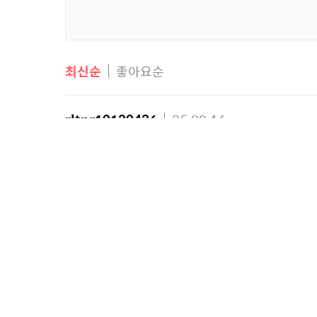
최신순
좋아요순
rltnr10120426
25.09.16
다녀갑니다
답글