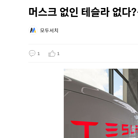
머스크 없인 테슬라 없다?
모두서치
1
1