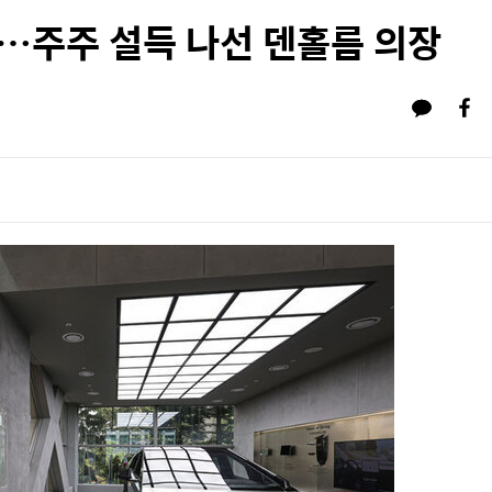
…주주 설득 나선 덴홀름 의장