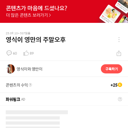
25.09.13
•
537
읽음
영식이 영만의 주말오후
60
89
영식이와 영만이
구독하기
콘텐츠의 수익
+
25
파워링크
AD