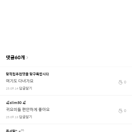
댓글
60
개
맞적립추천댓글 맞구독합시다
여기도 다녀가요
0
답글달기
25.09.14
🍒alim50 🍒
귀요미들 편안하게 좋아요
0
답글달기
25.09.13
준서맘^.~♡