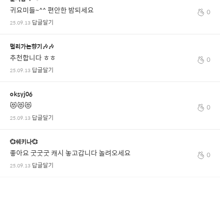
귀요미들~^^ 편안한 밤되세요
0
답글달기
25.09.13
멀리가는향기🎶🎶
추천합니다 ㅎㅎ
0
답글달기
25.09.13
oksyj06
😻😻😻
0
답글달기
25.09.13
💞쉐키나💞
좋아요 굿굿굿 캐시 놓고갑니다 놀려오세요
0
답글달기
25.09.13
전체 댓글 보기