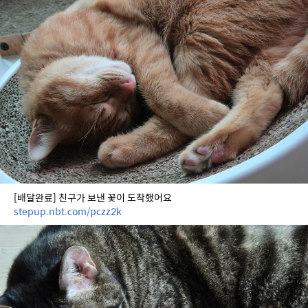
[배달완료] 친구가 보낸 꽃이 도착했어요
stepup.nbt.com/pczz2k