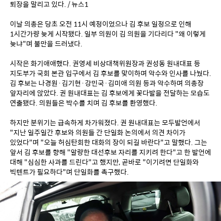
퇴장을 말리고 있다. / 뉴스1
이날 의총은 당초 오전 11시 예정이었으나 김 후보 일정으로 인해 
1시간가량 늦게 시작됐다. 일부 의원이 김 의원을 기다리다 "왜 이렇게 
늦냐"며 불만을 드러냈다.
시작은 화기애애했다. 권영세 비상대책위원장과 권성동 원내대표 등 
지도부가 국회 본관 입구에서 김 후보를 맞이하며 악수와 인사를 나눴다. 
김 후보는 나경원·김기현·강민국·김미애 의원 등과 악수하며 의총장 
앞자리에 앉았다. 권 원내대표는 김 후보에게 꽃다발을 전달하는 모습도 
연출됐다. 의원들은 박수를 치며 김 후보를 환영했다.
하지만 분위기는 급속하게 차가워졌다. 권 원내대표는 모두발언에서 
"지난 일주일간 후보와 의원들 간 단일화 논의에서 의견 차이가 
있었다"며 "오늘 허심탄회한 대화의 장이 되길 바란다"고 말했다. 그는 
앞서 김 후보를 향해 "알량한 대선후보 자리를 지키려 한다"고 한 발언에 
대해 "심심한 사과를 드린다"고 했지만, 곧바로 "이기려면 단일화와 
빅텐트가 필요하다"며 단일화를 촉구했다.