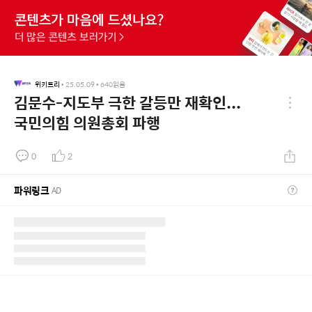
위키트리
•
25.05.09
•
640
읽음
김문수-지도부 극한 갈등만 재확인...
국민의힘 의원총회 파행
0
2
파워링크
AD