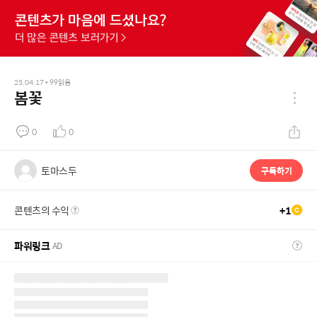
25.04.17
•
99
읽음
봄꽃
0
0
토마스두
구독하기
콘텐츠의 수익
+
1
파워링크
AD