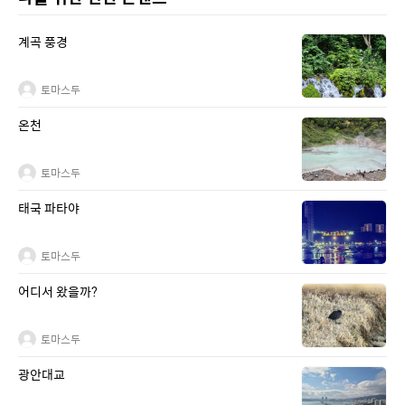
계곡 풍경
토마스두
온천
토마스두
태국 파타야
토마스두
어디서 왔을까?
토마스두
광안대교