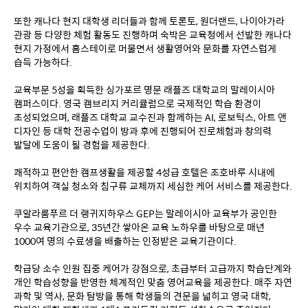
또한 캐나다 현지 대학생 리더들과 함께 토론토, 원더랜드, 나이아가라 
관광 등 다양한 체험 활동도 진행하며 숙박은 교육청에서 선발한 캐나다 
현지 가정에서 홈스테이로 머물면서 생활영어와 문화를 자연스럽게 
습득 가능하다.
교육부문 5성을 획득한 싱가포르 명문 래플즈 대학교의 말레이시아 
캠퍼스이다. 영국 캠브리지 커리큘럼으로 국제적인 학습 환경이 
조성되었으며, 래플즈 대학교 교수진과 함께하는 AI, 로보틱스, 아트 앤 
디자인 등 대학 전공수업이 방과 후에 진행되어 진로체험과 창의력 
발달에 도움이 될 경험을 제공한다.
쾌적하고 편안한 캠프생활을 제공할 4성급 호텔은 조호바루 시내에 
위치하여 객실 청소와 침구류 교체까지 세심한 케어 서비스를 제공한다.
쿠알라룸푸르 더 랭귀지하우스 GEP는 말레이시아 교육부가 공인한 
우수 교육기관으로, 35년간 쌓아온 교육 노하우를 바탕으로 매년 
1000여 명의 수료생을 배출하는 인정받은 교육기관이다.
학급당 소수 인원 집중 케어가 강점으로, 초급부터 고급까지 학습단계와 
개인 학습성향을 반영한 체계적인 맞춤 영어교육을 제공한다. 매주 자연 
과학 및 역사, 문화 탐방을 통해 학생들의 견문을 넓히고 영국 대학, 