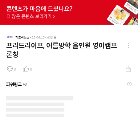
퍼블릭뉴스
•
25.04.15
•
63
읽음
프리드라이프, 여름방학 올인원 영어캠프
론칭
0
0
파워링크
AD