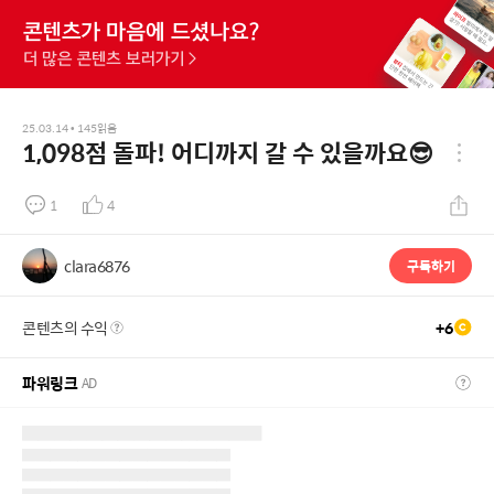
25.03.14
•
145
읽음
1,098점 돌파! 어디까지 갈 수 있을까요😎
1
4
clara6876
구독하기
콘텐츠의 수익
+
6
파워링크
AD