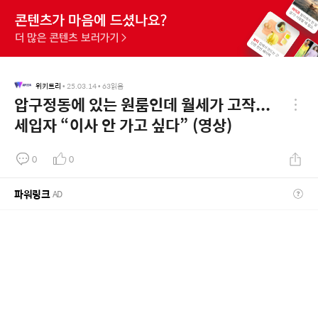
위키트리
•
25.03.14
•
63
읽음
압구정동에 있는 원룸인데 월세가 고작...
세입자 “이사 안 가고 싶다” (영상)
0
0
파워링크
AD