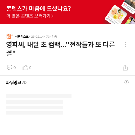
싱글리스트
•
25.02.14
•
734
읽음
영파씨, 내달 초 컴백..."전작들과 또 다른
결"
0
0
파워링크
AD