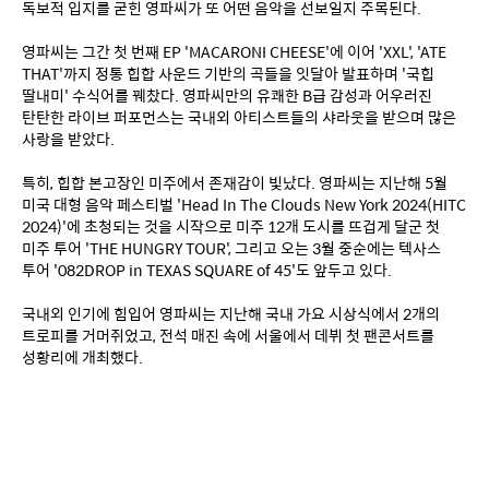
독보적 입지를 굳힌 영파씨가 또 어떤 음악을 선보일지 주목된다. 
영파씨는 그간 첫 번째 EP 'MACARONI CHEESE'에 이어 'XXL', 'ATE 
THAT'까지 정통 힙합 사운드 기반의 곡들을 잇달아 발표하며 '국힙 
딸내미' 수식어를 꿰찼다. 영파씨만의 유쾌한 B급 감성과 어우러진 
탄탄한 라이브 퍼포먼스는 국내외 아티스트들의 샤라웃을 받으며 많은 
사랑을 받았다.
특히, 힙합 본고장인 미주에서 존재감이 빛났다. 영파씨는 지난해 5월 
미국 대형 음악 페스티벌 'Head In The Clouds New York 2024(HITC 
2024)'에 초청되는 것을 시작으로 미주 12개 도시를 뜨겁게 달군 첫 
미주 투어 'THE HUNGRY TOUR', 그리고 오는 3월 중순에는 텍사스 
투어 '082DROP in TEXAS SQUARE of 45'도 앞두고 있다.
국내외 인기에 힘입어 영파씨는 지난해 국내 가요 시상식에서 2개의 
트로피를 거머쥐었고, 전석 매진 속에 서울에서 데뷔 첫 팬콘서트를 
성황리에 개최했다.