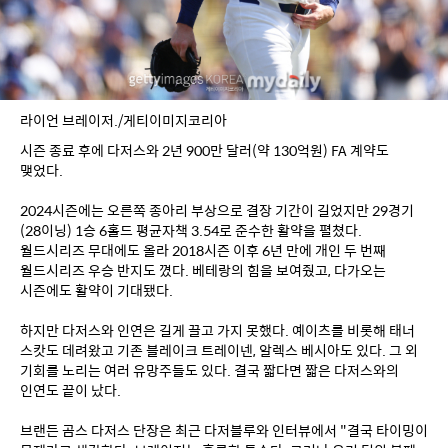
라이언 브레이저./게티이미지코리아
시즌 종료 후에 다저스와 2년 900만 달러(약 130억원) FA 계약도 
맺었다.
2024시즌에는 오른쪽 종아리 부상으로 결장 기간이 길었지만 29경기
(28이닝) 1승 6홀드 평균자책 3.54로 준수한 활약을 펼쳤다. 
월드시리즈 무대에도 올라 2018시즌 이후 6년 만에 개인 두 번째 
월드시리즈 우승 반지도 꼈다. 베테랑의 힘을 보여줬고, 다가오는 
시즌에도 활약이 기대됐다.
하지만 다저스와 인연은 길게 끌고 가지 못했다. 예이츠를 비롯해 태너 
스캇도 데려왔고 기존 블레이크 트레이넨, 알렉스 베시아도 있다. 그 외 
기회를 노리는 여러 유망주들도 있다. 결국 짧다면 짧은 다저스와의 
인연도 끝이 났다.
브랜든 곰스 다저스 단장은 최근 다저블루와 인터뷰에서 "결국 타이밍이 