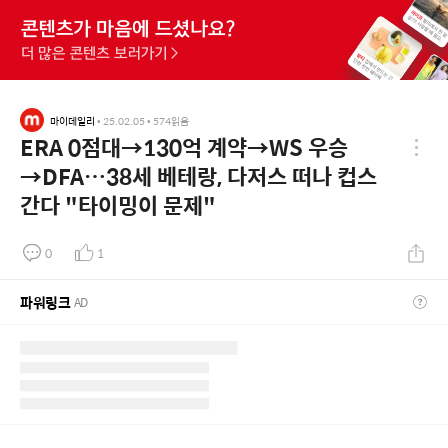
마이데일리
•
25.02.05
•
574
읽음
ERA 0점대→130억 계약→WS 우승
→DFA…38세 베테랑, 다저스 떠나 컵스
간다 "타이밍이 문제"
0
1
파워링크
AD