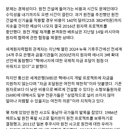
문제는 경제성이다. 원전 건설에 들어가는 비용과 시간도 문제인데다 
수익성을 내기까지도 오랜 시간이 걸린다. 과거 원전을 추진했던 원전 
건설에 신기술을 적용할 경우 비용이 160억 달러(23조 3824억원)까지 
치솟을 것이란 예상이 나오자 결국 2016년 원자력 프로젝트를 
중단했다. 원전 개발 재개를 본격화한 베트남은 지난달 14일 러시아와 
원자력 협력에 관한 협정을 체결한 상태다.
세계원자력협회 관계자는 지난해 열린 2024 뉴욕 기후주간에선 전세계 
14개 주요 은행과 금융기관들이 2050년까지 원자력 에너지 3배 확대 
선언에 동참했다 "핵에너지에 대한 국제적 자금 조달이 점점 더 
쉬워지고 있다"고 밝혔다.
하지만 통신은 세계은행(WB)은 핵에너지 개발 프로젝트에 자금을 
지원하지 않는다며 "자금 조달원은 여전히 제한적"이라 덧붙였다. 기존 
원자로보다 더 낮은 비용으로 빠르게 건설할 수 있다는 소형모듈원자로
(SMR)에 대해서도 일부 전문가들은 "상업적으로 널리 쓰이지 않아 
얼마나 저렴할 수 있을지는 여전히 의문"이라 지적하고 있다.
몇 차례 있었던 원전 사고도 동남아 국가들의 발목을 잡았다. 1986년 
체르노빌 원전 폭발 사고로 필리핀이 원전 프로젝트를 보류하기로 
결정했고, 2011년 일본 후쿠시마 원전 사고로 원전에 대한 우려가 