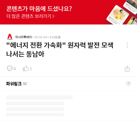
아시아투데이
•
25.02.04
•
310
읽음
"에너지 전환 가속화" 원자력 발전 모색
나서는 동남아
0
1
파워링크
AD