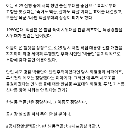
이는 6.25 전쟁 중에 서북 청년 출신 부대를 중심으로 북괴로부터 
고향을 찾겠다는 '죽어도 백골, 살아도 백골'이라는 표어를 내걸었고, 
오늘날 육군 3사단 백골부대의 상징이 되기도 했다.
1980년대 '백골단'은 불법 폭력 시위대를 진압 체포하는 특공경찰을 
시위대가 일컫는 말이었다. 
이들이 쓴 헬멧을 상징으로, 6.25 당시 국민 직접 대통령 선출 개헌을 
지지하며 좌경 세력과 투쟁했던 우파 시민단 '백골단'을 자의적으로 
소환해 갖다 붙인 이름이었다.
만일 체포 경찰 백골단이 반민주적이었다면 당시 화염병과 쇠파이프, 
투석전의 데모는 정당했다는 이야기다. 그러면 왜 무력 체포조를 
동원하겠다는 민노총 등에 대한 한남동 수호대의 화염병, 투석, 가스통, 
신나통 방어 시위는 안 된다는 건가?
한남동 백골단은 정당하며, 그 이름도 정당하다. 
공사장 헬멧을 써서 폼이 안 날 뿐이다.
#공사장헬맷백골단, #한남동백골단, #체포경찰백골단,