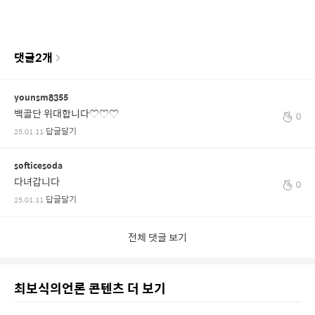
댓글
2
개
younsm8355
백골단 위대합니다♡♡♡
0
답글달기
25.01.11
softicesoda
다녀갑니다
0
답글달기
25.01.11
전체 댓글 보기
최보식의언론 콘텐츠 더 보기