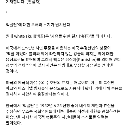
게재합니다. (편집자)
'
백골단'에 대한 오해와 무지가 넘쳐난다. 
원래 white skull(백골)은 '자유를 위한 결사(決死)'를 의미한다.
미국에서 1791년 시민 무장을 허용하는 미국 수정헌법의 상징이 
'백골'이었다. 불의와 악에 타협하지 않는 강골의 의지는 악에 대한 
응징으로도 표현되며 그래서 백골은 응징자(Punisher)를 의미해 왔다. 
정부의 전체주의에 맞서 시민은 민병대로 무장할 자유권을 얻어낸 
것이다.
미국의 애국적 자유주의 수호단의 표지는 해골이며, 이는 미 특전단 
마크와 이스라엘 병사들의 문장으로도 사용되어 왔다. 악에 대해 죽음을 
결사하고 저항하며 응징한다는 의미다.
한국에서 '백골단'은 1952년 6.25 전쟁 중에 내각제 개헌과 휴전을 
주장하던 무소속 국회의원들에 대해 대통령 직선제 개헌을 관철하려는 
이승만을 지지한 애국적 행동주의 시민대들이 스스로를 일컫는 
말이었다. 