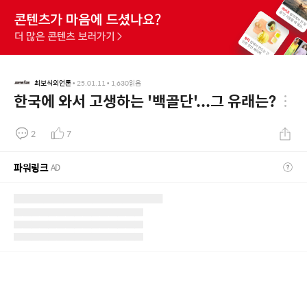
최보식의언론
•
25.01.11
•
1,630
읽음
한국에 와서 고생하는 '백골단'...그 유래는?
2
7
파워링크
AD