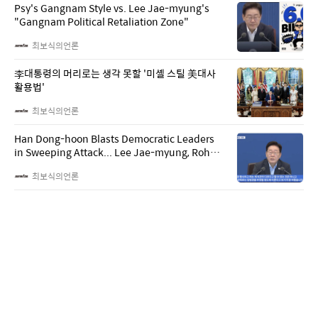
Psy's Gangnam Style vs. Lee Jae-myung's
"Gangnam Political Retaliation Zone"
최보식의언론
李대통령의 머리로는 생각 못할 '미셸 스틸 美대사
활용법'
최보식의언론
Han Dong-hoon Blasts Democratic Leaders
in Sweeping Attack... Lee Jae-myung, Roh
Moo-hyun, Kim Min-seok, Song Young-gil,
최보식의언론
and Han Myeong-sook
대중교통·도서공연비 소득공제 축소, 서민 증세
비판
최보식의언론
중앙 JTBC 몰락, 과도한 방송 규제와 구조적 한계
최보식의언론