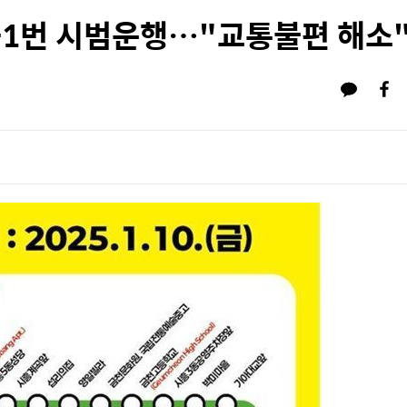
-1번 시범운행…"교통불편 해소