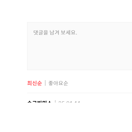
최신순
좋아요순
순금빛미소
25.01.11
소박한내일상 구독과 좋아요 ㅎㅎ 