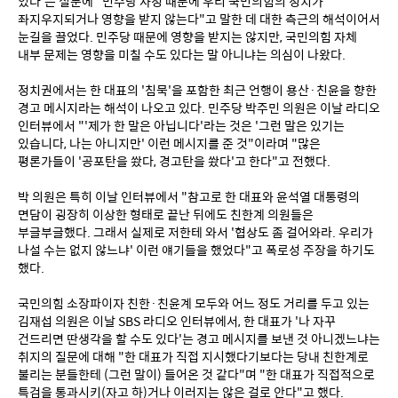
있다'는 질문에 "민주당 사정 때문에 우리 국민의힘의 정치가 
좌지우지되거나 영향을 받지 않는다"고 말한 데 대한 측근의 해석이어서 
눈길을 끌었다. 민주당 때문에 영향을 받지는 않지만, 국민의힘 자체 
내부 문제는 영향을 미칠 수도 있다는 말 아니냐는 의심이 나왔다.
정치권에서는 한 대표의 '침묵'을 포함한 최근 언행이 용산·친윤을 향한 
경고 메시지라는 해석이 나오고 있다. 민주당 박주민 의원은 이날 라디오 
인터뷰에서 "'제가 한 말은 아닙니다'라는 것은 '그런 말은 있기는 
있습니다, 나는 아니지만' 이런 메시지를 준 것"이라며 "많은 
평론가들이 '공포탄을 쐈다, 경고탄을 쐈다'고 한다"고 전했다.
박 의원은 특히 이날 인터뷰에서 "참고로 한 대표와 윤석열 대통령의 
면담이 굉장히 이상한 형태로 끝난 뒤에도 친한계 의원들은 
부글부글했다. 그래서 실제로 저한테 와서 '협상도 좀 걸어와라. 우리가 
나설 수는 없지 않느냐' 이런 얘기들을 했었다"고 폭로성 주장을 하기도 
했다.
국민의힘 소장파이자 친한·친윤계 모두와 어느 정도 거리를 두고 있는 
김재섭 의원은 이날 SBS 라디오 인터뷰에서, 한 대표가 '나 자꾸 
건드리면 딴생각을 할 수도 있다'는 경고 메시지를 보낸 것 아니겠느냐는 
취지의 질문에 대해 "한 대표가 직접 지시했다기보다는 당내 친한계로 
불리는 분들한테 (그런 말이) 들어온 것 같다"며 "한 대표가 직접적으로 
특검을 통과시키(자고 하)거나 이러지는 않은 걸로 안다"고 했다.