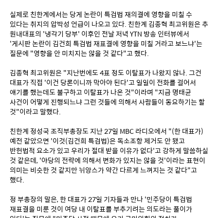
실제로 친한계에서는 당게 논란이 특검법 재의결에 영향을 미칠 수 
있다는 취지의 압박성 언급이 나오고 있다. 친한계 김종혁 최고위원은 추 
원내대표의 '냉각기 당부' 이후인 전날 저녁 YTN 방송 인터뷰에서 
'게시판 논란이 김건희 특검법 재표결에 영향을 미칠 거라고 보느냐'는 
질문에 "영향을 안 미치지는 않을 것 같다"고 했다.
김종혁 최고위원은 "지난번에도 4표 정도 이탈표가 나왔지 않나. 그건 
대표가 직접 '이건 당론이니까 막아야 된다'고 일일이 전화를 걸어서 
얘기를 했는데도 불구하고 이탈표가 나온 것"이라며 "지금 명태균 
사건이 어떻게 진행되느냐 그런 것들에 의해서 사람들이 동요하기는 할 
것"이라고 말했다.
친한계 정성국 조직부총장도 지난 27일 MBC 라디오에서 "(한 대표가) 
예전 같았으면 '이것(김건희 특검법)은 독소조항 제거도 안 됐고 
반헌법적 요소가 있고 우리가 절대 받을 이유가 없다'고 강하게 말씀하실 
것 같은데, '야당의 전략에 의해서 변화가 있지는 않을 것'이라는 표현이 
의미는 비슷한 것 같지만 뉘앙스가 약간 다르게 느껴지는 것 같다"고 
했다.
정 부총장의 말은, 한 대표가 27일 기자들과 만나 '민주당이 특검법 
재표결을 미룬 것이 여당 내 이탈표를 부추기려는 의도라는 풀이가 