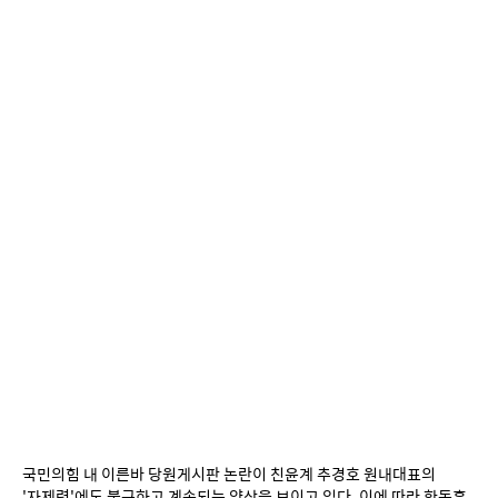
국민의힘 내 이른바 당원게시판 논란이 친윤계 추경호 원내대표의 
'자제령'에도 불구하고 계속되는 양상을 보이고 있다. 이에 따라 한동훈 