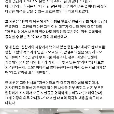
것을 언급하며 "여의도 문법의 최고수가 된 것 같다. '그런 거 
아니다'라고 하시든지, '내가 한 말은 아니다' 이건 무슨 뜻이냐? 굉장히 
다양한 해석을 낳을 수 있는 모호한 발언"이라고 비꼬았다.
조 의원은 "만약 이 당원게시판 논쟁을 앞으로 있을 김건희 여사 특검에 
연결한다는 고민을 한다면 그건 여당 대표가 아니라 야당 대표"라며 
"아무리 당에서 내분이 있더라도 여당임을 포기하는 정권 붕괴법에 
동의할 수 없는 것"이라고 강하게 비판했다.
당내 친윤·친한계의 자장에서 벗어나 있는 중립지대에서도 한 대표를 
향한 비판의 목소리가 연일 나오고 있다. 안철수 의원은 SBS 라디오 
인터뷰에서 "국민 앞에 부끄러울 따름이다. 정부·여당이 민생에 
집중해도 모자랄 때인데 이거 가지고 다투고 있는가"라며 "당 대표를 
저격한다든지, '고모' 이야기로 맞대응한다든지 이런 것은 서로 자제할 
때"라고 양측을 모두 비판했다.
안 의원은 그러면서도 "지금이라도 한 대표가 리더십을 발휘해서, 
기자간담회를 통해 지금까지 확인된 사실들 전부 밝히고 남은 부분은 
엄정하게 조사해서 모든 사실들을 명백하게 밝히겠다 (고 해야한다). 
그게 여당의 의무 아니겠나"라고 한 대표의 적극적 대응을 촉구하고 
나섰다.