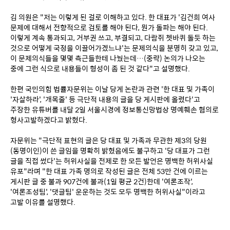
김 의원은 "저는 이렇게 된 걸로 이해하고 있다. 한 대표가 '김건희 여사 
문제에 대해서 전향적으로 검토를 해야 된다, 뭔가 돌파는 해야 된다. 
이렇게 계속 통과되고, 거부권 쓰고, 부결되고, 다람쥐 쳇바퀴 돌듯 하는 
것으로 어떻게 국정을 이끌어가겠느냐'는 문제의식을 분명히 갖고 있고, 
이 문제의식들을 몇몇 측근들한테 나눴는데…(중략) 논의가 나오는 
중에 그런 식으로 내용들이 형성이 좀 된 것 같다"고 설명했다.
한편 국민의힘 법률자문위는 이날 당게 논란과 관련 '한 대표 및 가족이 
'자살하라', '개목줄' 등 극단적 내용의 글을 당 게시판에 올렸다'고 
주장한 유튜버를 내달 2일 서울시경에 정보통신망법상 명예훼손 혐의로 
형사고발하겠다고 밝혔다.
자문위는 "극단적 표현의 글은 당 대표 및 가족과 무관한 제3의 당원
(동명이인)이 쓴 글임을 명확히 밝혔음에도 불구하고 '당 대표가 그런 
글을 직접 썼다'는 허위사실을 전제로 한 모든 발언은 명백한 허위사실 
유포"라며 "한 대표 가족 명의로 작성된 글은 전체 53만 건에 이르는 
게시판 글 중 불과 907건에 불과(1일 평균 2건)한데 '여론조작', 
'여론조성팀', '댓글팀' 운운하는 것도 모두 명백한 허위사실"이라고 
고발 이유를 설명했다.