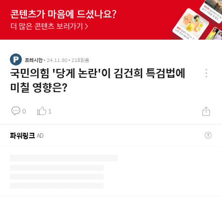
프레시안
•
24.11.30
•
218
읽음
국민의힘 '당게 논란'이 김건희 특검법에
미칠 영향은?
0
1
파워링크
AD