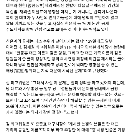
대표와 친한(親한동훈)계의 예정된 반발이 다음달로 예정된 '김건희 
특검법' 재의결 이탈표에 영향을 미치는 게 아니냐는 관측이 나온다. 
특히 한 대표가 두 사안의 연계 가능성에 대해 명백히 부인하지 않고 
말을 아끼고 있는 것을 두고 사실상 친윤계 등 '당게 논란' 공세 
주도세력을 향해 간접 경고를 보내는 것 아니냐는 해석도 있다.
친윤계의 공세는 다소 수위가 낮아지기는 했지만 29일에도 일부 
이어졌다. 김재원 최고위원은 이날 YTN 라디오 인터뷰에서 당게 논란에 
대해 "한동훈 대표 이름과 같은 당원, 그리고 한 대표 가족 이름과 같은 
당원들이 쓴 글이 정상적인 당의 의사결정 과정에 의견을 제시하는 글이 
아니라 당의 단합을 저해하고 당의 진로에 막대한 영향을 줄 수 있는 
해당(害黨)행위라는 지적 때문에 시작된 문제"라고 규정했다.
김 최고위원은 "그래서 사실 이 문제는 빨리 정리를 하고 갔어야 되는데, 
당 대표와 사무총장 등 일부 당 구성원들이 이 문제를 당내에서 금방 
해결할 수 있는데도 불구하고 곧바로 문제를 해결할 의지는 없는 것으로 
보인다"고 꼬집으며 "2시간만 하면 다 해결할 수 있는 문제인데 이제 
20일이 지났다. 이런 상황이라면 아마 즉시 해결할 수 있는 방법으로는 
가지 않겠다는 의지가 강한 것 같다"고 했다.
김 최고위원은 또 홍준표 대구시장이 '게시판 논쟁의 본질은 한 대표 
가족의 동원된 여론조작 여부'라고 주장한 데 대해 "홍 시장 말씀은 가장 