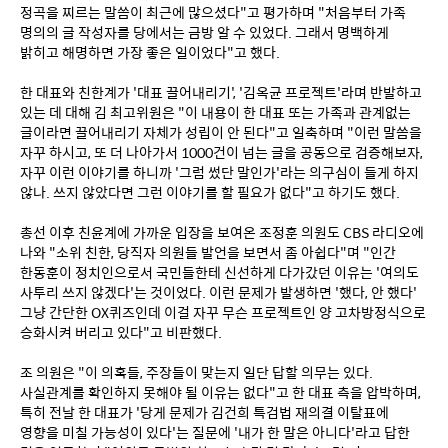
정곡을 찌르는 말씀이 최근에 많으셨다"고 평가하며 "처음부터 가족 
명의의 글 작성자를 당에서는 금방 알 수 있었다. 그래서 명백하게 
밝히고 해명하면 가장 좋은 일이었다"고 했다.
한 대표와 친한계가 '대표 끌어내리기', '김옥균 프로젝트'라며 반발하고 
있는 데 대해 김 최고위원은 "이 내용이 한 대표 또는 가족과 관계없는 
글이라면 끌어내리기 자체가 성립이 안 된다"고 일축하며 "이런 말씀을 
자꾸 하시고, 또 더 나아가서 1000건이 넘는 글을 공동으로 검증해보자, 
자꾸 이런 이야기를 하니까 '그럼 썼단 말인가'라는 의구심이 들게 하지 
않나. 쓰지 않았다면 그런 이야기를 할 필요가 없다"고 하기도 했다.
총선 이후 친윤계에 가까운 입장을 보여온 조정훈 의원도 CBS 라디오에 
나와 "소위 친한, 당직자 의원들 발언을 보면서 좀 아쉽다"며 "인간 
한동훈이 정치인으로서 국민들한테 신선하게 다가갔던 이유는 '여의도 
사투리 쓰지 않겠다'는 것이었다. 이런 문제가 발생하면 '했다, 안 했다' 
그냥 간단한 OX퀴즈인데 이걸 자꾸 무슨 프로젝트인 양 고차방정식으로 
승화시켜 버리고 있다"고 비판했다.
조 의원은 "이 의혹들, 주장들이 맞는지 일단 답할 의무는 있다. 
사실관계를 확인하지 못해야 될 이유는 없다"고 한 대표 측을 압박하며, 
특히 전날 한 대표가 '당게 문제가 김건희 특검법 재의결 이탈표에 
영향을 미칠 가능성이 있다'는 질문에 '내가 한 말은 아니다'라고 답한 