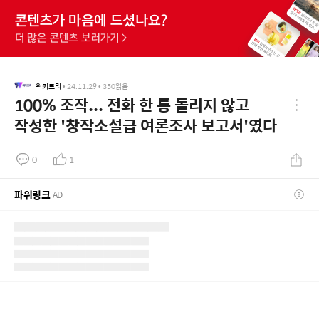
위키트리
•
24.11.29
•
350
읽음
100% 조작... 전화 한 통 돌리지 않고
작성한 '창작소설급 여론조사 보고서'였다
0
1
파워링크
AD