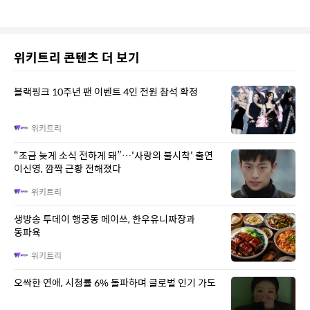
위키트리 콘텐츠 더 보기
블랙핑크 10주년 팬 이벤트 4인 전원 참석 확정
위키트리
“조금 늦게 소식 전하게 돼”…'사랑의 불시착' 출연
이신영, 깜짝 근황 전해졌다
위키트리
생방송 투데이 행궁동 메이쓰, 한우유니짜장과
동파육
위키트리
오싹한 연애, 시청률 6% 돌파하며 글로벌 인기 가도