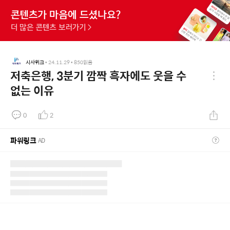
시사위크
•
24.11.29
•
850
읽음
저축은행, 3분기 깜짝 흑자에도 웃을 수
없는 이유
0
2
파워링크
AD