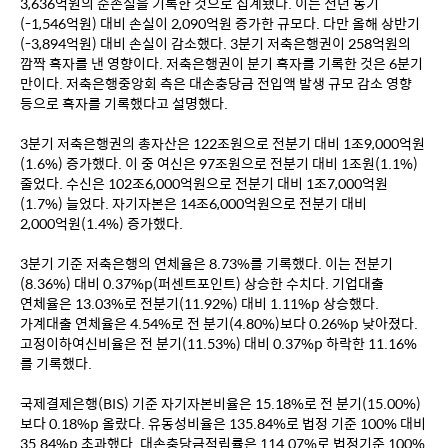
3,636억원의 순손실을 기록한 것으로 집계됐다. 이는 전년 동기
(-1,546억원) 대비 손실이 2,090억원 증가한 규모다. 다만 올해 상반기
(-3,894억원) 대비 손실이 감소했다. 3분기 저축은행권이 258억원의 
깜짝 흑자를 낸 영향이다. 저축은행권이 분기 흑자를 기록한 것은 6분기 
만이다. 저축은행중앙회 측은 대손충당금 전입액 발생 규모 감소 영향 
등으로 흑자를 기록했다고 설명했다.
3분기 저축은행권의 총자산은 122조원으로 전분기 대비 1조9,000억원
(1.6%) 증가했다. 이 중 여신은 97조원으로 전분기 대비 1조원(1.1%) 
줄었다. 수신은 102조6,000억원으로 전분기 대비 1조7,000억원
(1.7%) 늘었다. 자기자본은 14조6,000억원으로 전분기 대비 
2,000억원(1.4%) 증가했다. 
3분기 기준 저축은행의 연체율은 8.73%를 기록했다. 이는 전분기
(8.36%) 대비 0.37%p(퍼센트포인트) 상승한 수치다. 기업대출 
연체율은 13.03%로 전분기(11.92%) 대비 1.11%p 상승했다. 
가계대출 연체율은 4.54%로 전 분기(4.80%)보다 0.26%p 낮아졌다. 
고정이하여신비율은 전 분기(11.53%) 대비 0.37%p 하락한 11.16%
를 기록했다. 
국제결제은행(BIS) 기준 자기자본비율은 15.18%로 전 분기(15.00%)
보다 0.18%p 올랐다. 유동성비율은 135.84%로 법정 기준 100% 대비 
35.84%p 초과했다. 대손충당금적립률은 114.07%로 법정기준 100% 