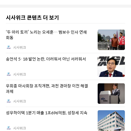
시사위크 콘텐츠 더 보기
‘두 마리 토끼’ 노리는 오세훈… 범보수 인사 연쇄
회동
시사위크
송언석 5·18 발언 논란, 더러워서 아닌 서러워서
시사위크
우희종 마사회장 조직개편, 과천 경마장 이전 해결
과제
시사위크
성우하이텍 1분기 매출 1조696억원, 성장세 지속
시사위크