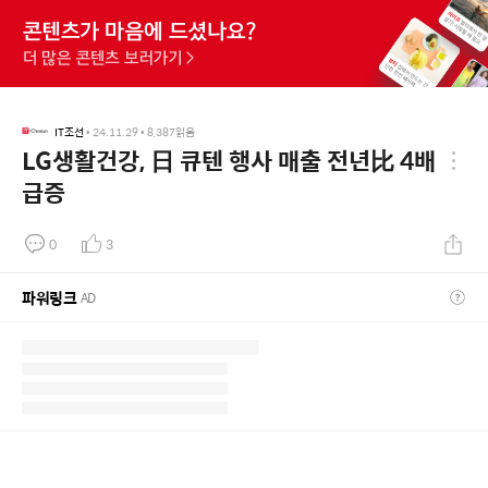
IT조선
•
24.11.29
•
8,387
읽음
LG생활건강, 日 큐텐 행사 매출 전년比 4배
급증
0
3
파워링크
AD