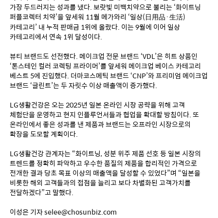
가장 두드러지는 성과를 냈다. 보랏빛 미백치약으로 불리는 ‘화이트닝 
퍼플코렉터 치약’을 앞세워 11월 메가와리 ‘일상(日用品·生活) 
카테고리’ 내 누적 판매금 1위에 올랐다. 이는 9월에 이어 일상 
카테고리에서 연속 1위 달성이다.
뷰티 브랜드도 선전했다. 메이크업 전문 브랜드 ‘VDL’은 히트 상품인 
‘톤스테인 컬러 코렉팅 프라이머’를 앞세워 메이크업 베이스 카테고리 
베스트 5에 진입했다. 더마코스메틱 브랜드 ‘CNP’와 프리미엄 메이크업 
브랜드 ‘글린트’는 두 자릿수 이상 매출액이 증가했다.
LG생활건강은 오는 2025년 일본 온라인 시장 공략을 위해 고객 
체험단을 운영하고 현지 인플루언서들과 협업을 확대할 방침이다. 또 
온라인에서 좋은 성과를 낸 제품과 브랜드는 오프라인 시장으로의 
확장을 도모할 계획이다.
LG생활건강 관계자는 “화이트닝, 성분 위주 제품 선호 등 일본 시장의 
트렌드를 정확히 파악하고 우수한 품질의 제품을 합리적인 가격으로 
전개한 결과 당초 목표 이상의 매출액을 달성할 수 있었다”며 “일본을 
비롯한 해외 고객들과의 접점을 늘리고 보다 차별화된 고객가치를 
전달하겠다”고 말했다.
이성은 기자 selee@chosunbiz.com