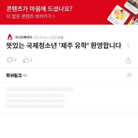
아시아투데이
•
24.10.31
•
2,022
읽음
뜻있는 국제청소년 '제주 유학' 환영합니다
0
1
파워링크
AD