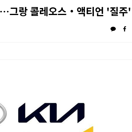
다…그랑 콜레오스‧액티언 '질주'