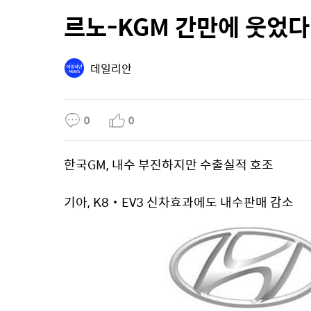
르노-KGM 간만에 웃었
데일리안
0
0
한국GM, 내수 부진하지만 수출실적 호조
기아, K8‧EV3 신차효과에도 내수판매 감소