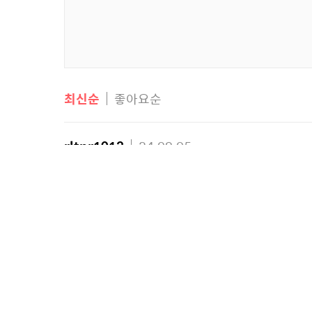
최신순
좋아요순
rltnr1012
24.09.05
다녀갑니다
답글