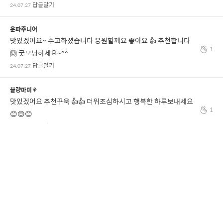
답글달기
24.07.27
운파주니어
맛있겠어요~ 수고하셨습니다 응원할께요 좋아요 👍 추천합니다
1
🙆 굿모닝하세요~^^
답글달기
24.07.27
불량마미⚘
맛있겠어요 추천꾸욱 👍👍 더위조심하시고 행복한 하루보내세요
1
😊😊😊
답글달기
24.07.27
전체 댓글 보기
나를 위한 연관 콘텐츠
12/12 목요일 점심