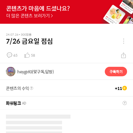
24.07.26
•
300
읽음
7/26 금요일 점심
65
58
heygirl0(맞구독,답방)
구독하기
콘텐츠의 수익
+
11
파워링크
AD