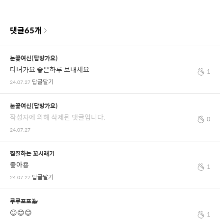
댓글
65
개
눈꽃여신(답방가요)
다녀가요 좋은하루 보내세요
1
답글달기
24.07.27
눈꽃여신(답방가요)
작성자에 의해 삭제된 댓글입니다.
0
24.07.27
찜질하는 꼬시래기
좋아용
1
답글달기
24.07.27
루루포포🐳
😊😊😊
1