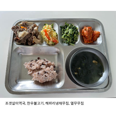
조갯살미역국, 한우불고기, 해파리냉채무침, 열무무침