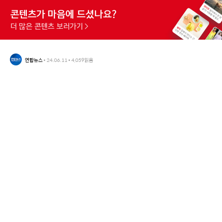
연합뉴스
•
24.06.11
•
4,059
읽음