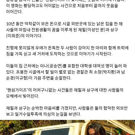
이 영화는 황당하고도 어이없는 사건으로 처음부터 끝까지 웃음을 
이어간다.
10년 동안 악착같이 모은 돈으로 시골 외딴곳에 있는 낡은 집을 한 채 
사들여 마침내 전원생활의 꿈을 이루게 된 재필(이성민 분)과 상구
(이희준)의 이야기다.
친형제 못지않게 우애가 돈독한 두 사람이 강아지 한 마리와 함께 트럭에 
짐을 가득 싣고 새 거처에 도착하는 것으로 이야기가 시작된다.
이들의 집 근처에는 미나(공승연)를 포함한 대학생 대여섯 명이 놀러 와 
있다. 조용한 시골에서 할 일이 별로 없는 경찰관 최 소장(박지환)과 남 
순경(이규형)이 가끔 주변을 순찰한다.
'핸섬가이즈'의 어처구니없는 사건들은 재필과 상구에 대한 사람들의 
오해에서 빚어진다.
재필과 상구는 순박한 마음씨를 가졌지만, 사람들은 둘의 험악한 외모만 
보고 일거수일투족에 의심의 눈길을 보낸다.