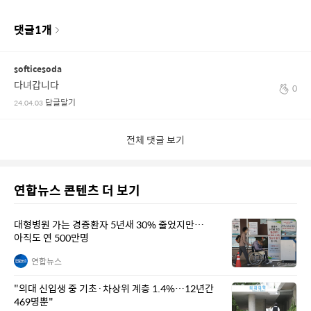
댓글
1
개
softicesoda
다녀갑니다
0
답글달기
24.04.03
전체 댓글 보기
연합뉴스 콘텐츠 더 보기
대형병원 가는 경증환자 5년새 30% 줄었지만…
아직도 연 500만명
연합뉴스
"의대 신입생 중 기초·차상위 계층 1.4%…12년간
469명뿐"