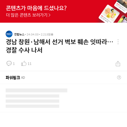
연합뉴스
•
24.04.03
•
2,213
읽음
경남 창원·남해서 선거 벽보 훼손 잇따라…
경찰 수사 나서
1
11
파워링크
AD