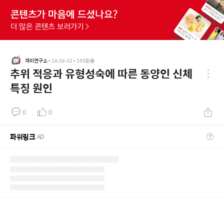
재미연구소
•
26.06.02
•
253
읽음
추위 적응과 유형성숙에 따른 동양인 신체
특징 원인
0
0
파워링크
AD