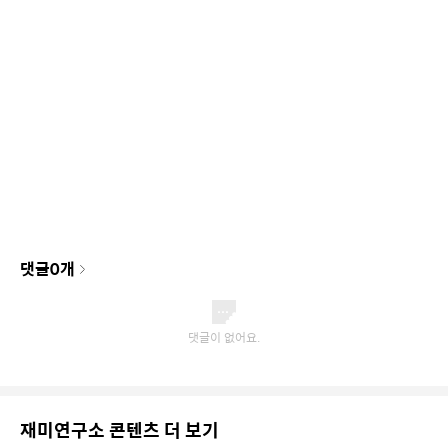
댓글
0
개
재미연구소 콘텐츠 더 보기
성공작 주연, 원래는 이 배우? 캐스팅 불발된 반전
비화 40선
재미연구소