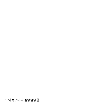
1. 이목구비의 올망졸망함.
일단 이목구비가 작은건
몽골로이드가 가장 추위에 적합하게 진화한 인종이기 때문이라고 함.