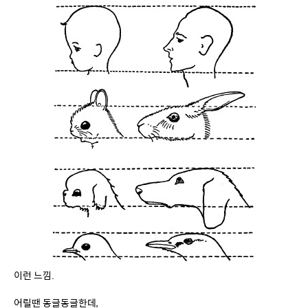
이런 느낌.
어릴땐 동글동글한데,
크면 길쭉해짐.ㅇㅇ
인간과 가까운 침패지를 보면