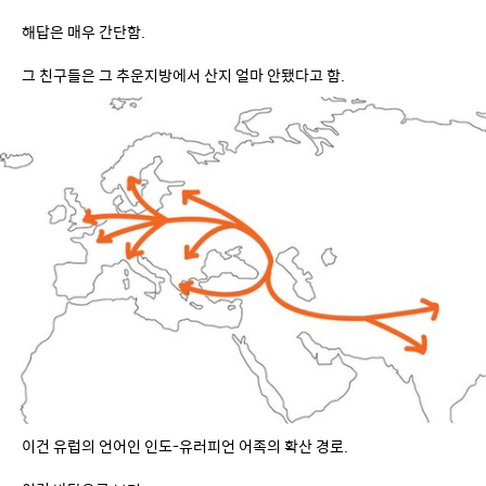
이건 유럽의 언어인 인도-유러피언 어족의 확산 경로.
이걸 바탕으로 보면
백인들의 고향은 아나톨리아 동부~캅카스~스텝 인근으로 추정됨.