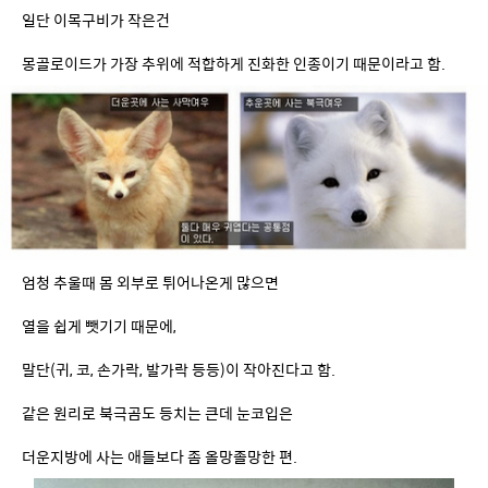
엄청 추울때 몸 외부로 튀어나온게 많으면
열을 쉽게 뺏기기 때문에,
말단(귀, 코, 손가락, 발가락 등등)이 작아진다고 함.
같은 원리로 북극곰도 등치는 큰데 눈코입은
더운지방에 사는 애들보다 좀 올망졸망한 편.