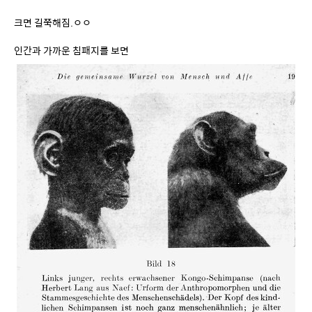
이런 느낌
어릴땐 동글, 자라면 길쭉